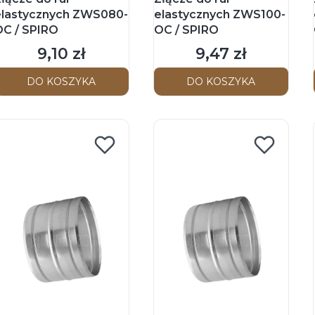
elastycznych ZWS080-
elastycznych ZWS100-
OC / SPIRO
OC / SPIRO
9,10 zł
9,47 zł
Cena
Cena
DO KOSZYKA
DO KOSZYKA