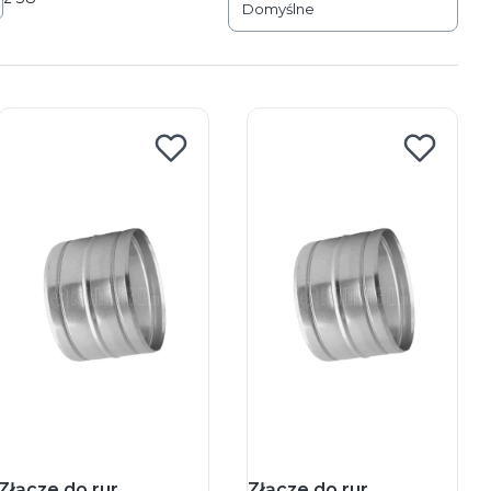
rodukty
Domyślne
Złącze do rur
Złącze do rur