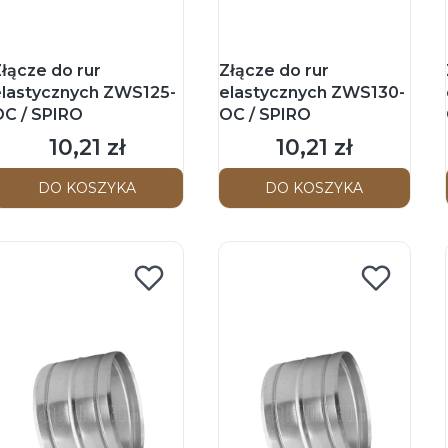
łącze do rur
Złącze do rur
elastycznych ZWS125-
elastycznych ZWS130-
OC / SPIRO
OC / SPIRO
10,21 zł
10,21 zł
Cena
Cena
DO KOSZYKA
DO KOSZYKA