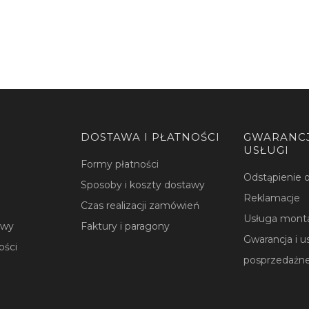
DOSTAWA I PŁATNOŚCI
GWARANCJ
USŁUGI
Formy płatności
Odstąpienie
Sposoby i koszty dostawy
Reklamacje
Czas realizacji zamówień
Usługa mont
owy
Faktury i paragony
Gwarancja i u
ości
posprzedażn