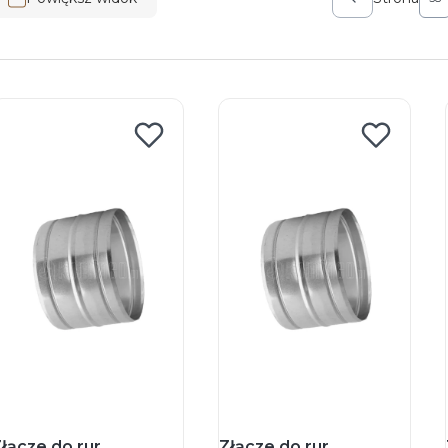
Poprzednie p
łącze do rur
Złącze do rur