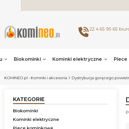
22 4 65 95 65
biu
u
Biokominki
Kominki elektryczne
Piece
KOMINEO.pl - Kominki i akcesoria
Dystrybucja gorącego powiet
KATEGORIE
Biokominki
P
Kominki elektryczne
L
Piece kominkowe