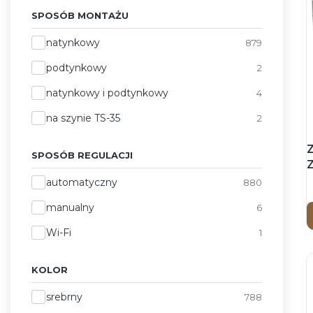
SPOSÓB MONTAŻU
Sposób montażu
natynkowy
879
podtynkowy
2
natynkowy i podtynkowy
4
na szynie TS-35
2
SPOSÓB REGULACJI
Sposób regulacji
automatyczny
880
manualny
6
Wi-Fi
1
KOLOR
Kolor
srebrny
788