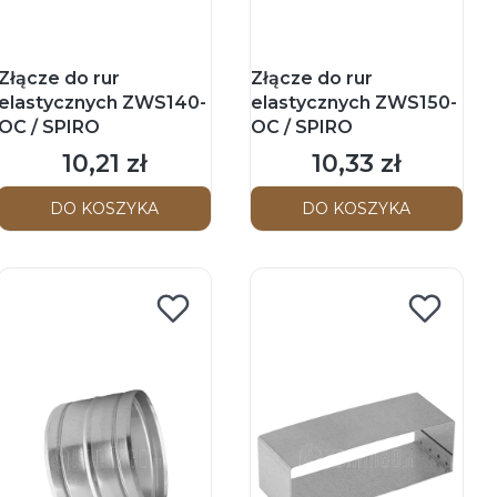
Złącze do rur
Złącze do rur
elastycznych ZWS140-
elastycznych ZWS150-
OC / SPIRO
OC / SPIRO
10,21 zł
10,33 zł
Cena
Cena
DO KOSZYKA
DO KOSZYKA