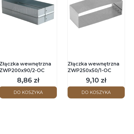
Złączka wewnętrzna
Złączka wewnętrzna
ZWP200x90/2-OC
ZWP250x50/1-OC
8,86 zł
9,10 zł
Cena
Cena
DO KOSZYKA
DO KOSZYKA