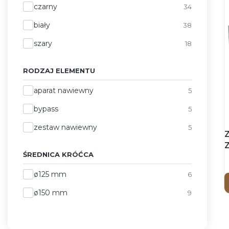
czarny
34
biały
38
szary
18
RODZAJ ELEMENTU
Rodzaj elementu
aparat nawiewny
5
bypass
5
zestaw nawiewny
5
ŚREDNICA KRÓĆCA
Średnica króćca
ø125 mm
6
ø150 mm
9