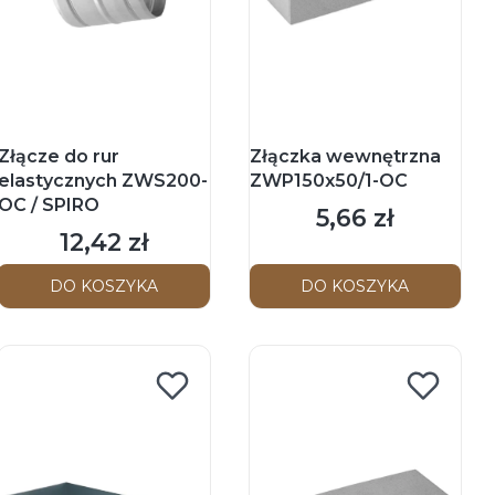
Złącze do rur
Złączka wewnętrzna
elastycznych ZWS200-
ZWP150x50/1-OC
OC / SPIRO
5,66 zł
Cena
12,42 zł
Cena
DO KOSZYKA
DO KOSZYKA