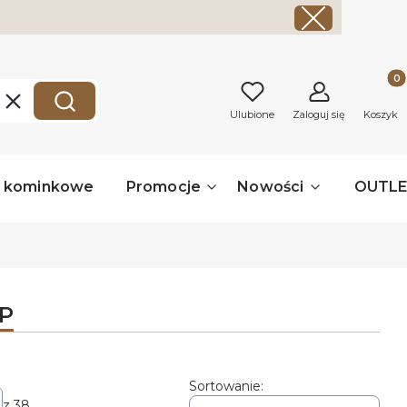
Produk
Wyczyść
Szukaj
Ulubione
Zaloguj się
Koszyk
a kominkowe
Promocje
Nowości
OUTL
GP
Sortowanie:
z 38