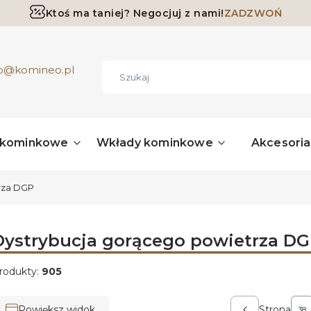
Ktoś ma taniej? Negocjuj z nami!
ZADZWOŃ
Darmowa dostawa już od 700 zł
ro@komineo.pl
 kominkowe
Wkłady kominkowe
Akcesori
rza DGP
Dystrybucja gorącego powietrza D
rodukty:
905
ista produktów
Powiększ widok
Strona