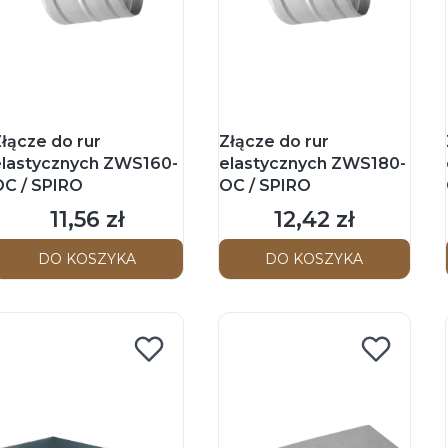
łącze do rur
Złącze do rur
elastycznych ZWS160-
elastycznych ZWS180-
OC / SPIRO
OC / SPIRO
11,56 zł
12,42 zł
Cena
Cena
DO KOSZYKA
DO KOSZYKA