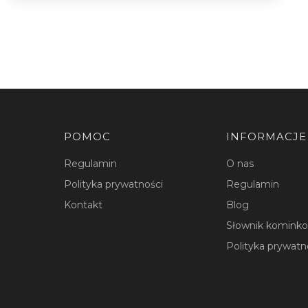
Linki w stopce
POMOC
INFORMACJE
Regulamin
O nas
Polityka prywatności
Regulamin
Kontakt
Blog
Słownik komink
Polityka prywatn