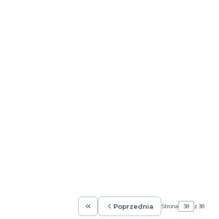
Poprzednia
Strona
z 38
Wróć do pierwszej strony z produkta