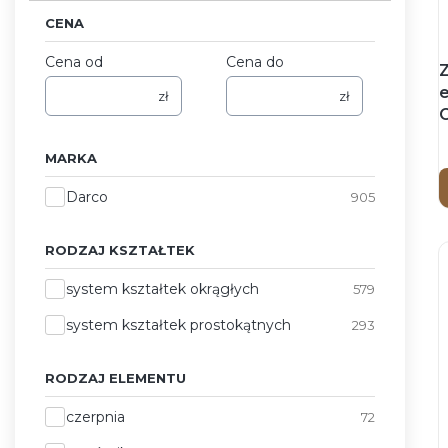
CENA
Cena od
Cena do
Z
zł
zł
MARKA
Marka
Darco
905
RODZAJ KSZTAŁTEK
Rodzaj kształtek
system kształtek okrągłych
579
system kształtek prostokątnych
293
RODZAJ ELEMENTU
Rodzaj elementu
czerpnia
72