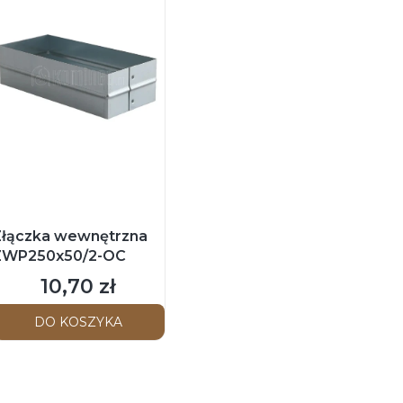
Złączka wewnętrzna
ZWP250x50/2-OC
10,70 zł
Cena
DO KOSZYKA