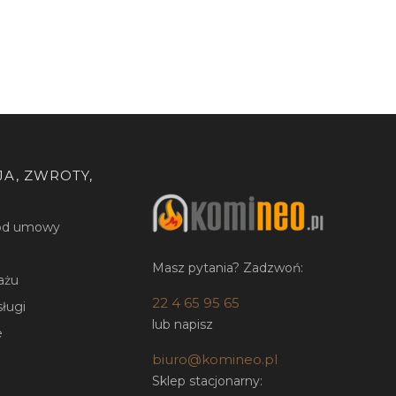
A, ZWROTY,
 od umowy
Masz pytania? Zadzwoń:
ażu
22 4 65 95 65
sługi
lub napisz
e
biuro@komineo.pl
Sklep stacjonarny: