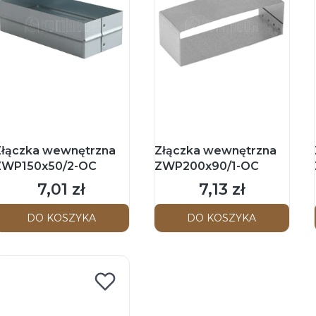
Złączka wewnętrzna
Złączka wewnętrzna
ZWP150x50/2-OC
ZWP200x90/1-OC
7,01 zł
7,13 zł
Cena
Cena
DO KOSZYKA
DO KOSZYKA