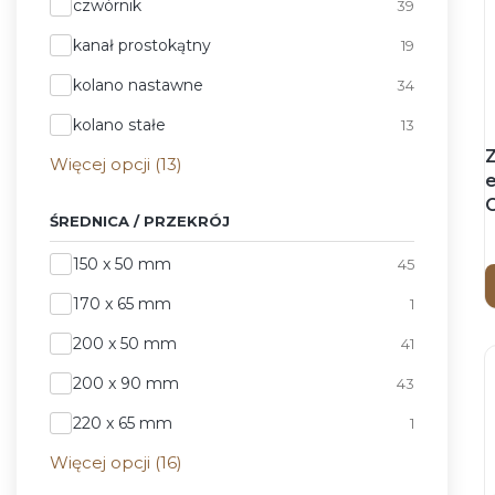
czwórnik
39
kanał prostokątny
19
kolano nastawne
34
kolano stałe
13
Z
Więcej opcji (13)
ŚREDNICA / PRZEKRÓJ
Średnica / przekrój
150 x 50 mm
45
170 x 65 mm
1
200 x 50 mm
41
200 x 90 mm
43
220 x 65 mm
1
Więcej opcji (16)