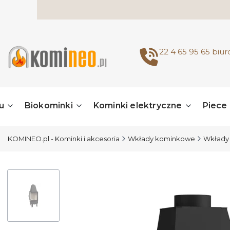
22 4 65 95 65
biu
u
Biokominki
Kominki elektryczne
Piece
KOMINEO.pl - Kominki i akcesoria
Wkłady kominkowe
Wkłady