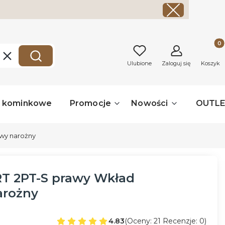
Produk
Wyczyść
Szukaj
Ulubione
Zaloguj się
Koszyk
a kominkowe
Promocje
Nowości
OUTL
wy narożny
 2PT-S prawy Wkład
arożny
4.83
(Oceny: 21 Recenzje: 0)