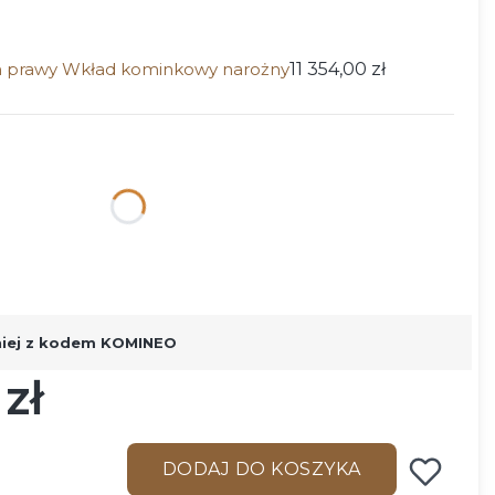
prawy Wkład kominkowy narożny
11 354,00 zł
ktu:
ą różnić się ceną
niej z kodem KOMINEO
zł
DODAJ DO KOSZYKA