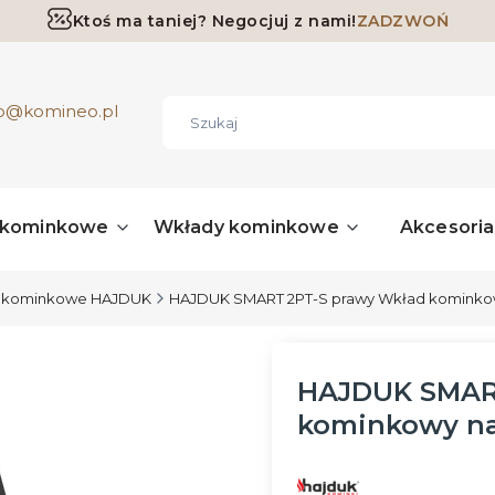
Ktoś ma taniej? Negocjuj z nami!
ZADZWOŃ
Darmowa dostawa już od 700 zł
ro@komineo.pl
 kominkowe
Wkłady kominkowe
Akcesori
 kominkowe HAJDUK
HAJDUK SMART 2PT-S prawy Wkład kominko
HAJDUK SMART
kominkowy n