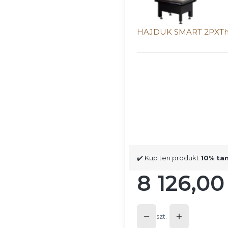
HAJDUK SMART 2PXTh 
Wybierz wariant produ
Poszczególne warianty mog
*
Kolor ceramiki
Wybierz
✔️ Kup ten produkt
10% ta
8 126,00 
Cena
szt.