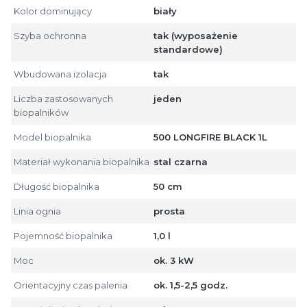
Kolor dominujący
biały
Szyba ochronna
tak (wyposażenie
standardowe)
Wbudowana izolacja
tak
Liczba zastosowanych
jeden
biopalników
Model biopalnika
500 LONGFIRE BLACK 1L
Materiał wykonania biopalnika
stal czarna
Długość biopalnika
50 cm
Linia ognia
prosta
Pojemność biopalnika
1,0 l
Moc
ok. 3 kW
Orientacyjny czas palenia
ok. 1,5-2,5 godz.