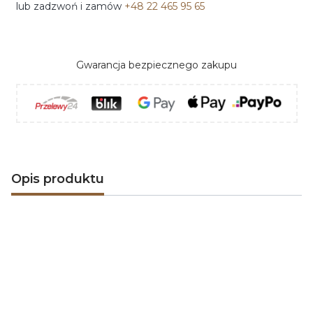
lub zadzwoń i zamów
+48 22 465 95 65
Gwarancja bezpiecznego zakupu
Opis produktu
Biokominek wolnostojący INFIRE
INCYRCLE STAND
INFIRE
to polska firma specjalizująca się w produkcji
nowoczesnych
biokominków
. Misją INFIRE'a jest