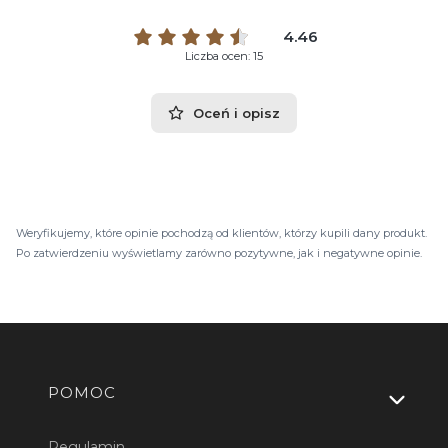
4.46
Liczba ocen: 15
Oceń i opisz
Weryfikujemy, które opinie pochodzą od klientów, którzy kupili dany produkt.
Po zatwierdzeniu wyświetlamy zarówno pozytywne, jak i negatywne opinie.
Linki w stopce
POMOC
Regulamin