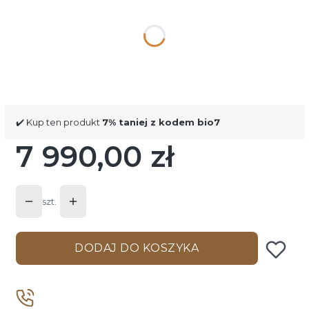
Poszczególne warianty mogą różnić się ceną
*
Kolor
biały
czarny
dowolny kolor RAL
✔️ Kup ten produkt
7% taniej z kodem bio7
7 990,00 zł
Cena
szt.
DODAJ DO KOSZYKA