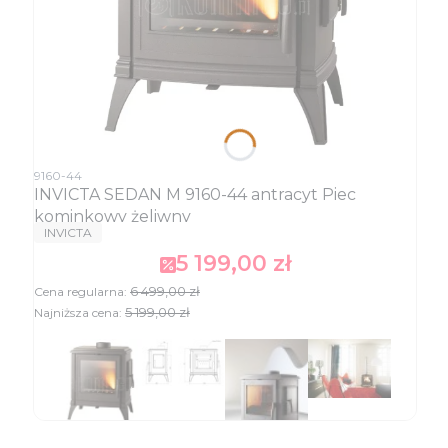
Kod produktu
9160-44
INVICTA SEDAN M 9160-44 antracyt Piec
kominkowy żeliwny
PRODUCENT
INVICTA
5 199,00 zł
Cena promocyjna
6 499,00 zł
Cena regularna:
5 199,00 zł
Najniższa cena:
Ceny podane bez kosztów dostawy.
ZOBACZ PRODUKT
Dostępność:
Dostępny