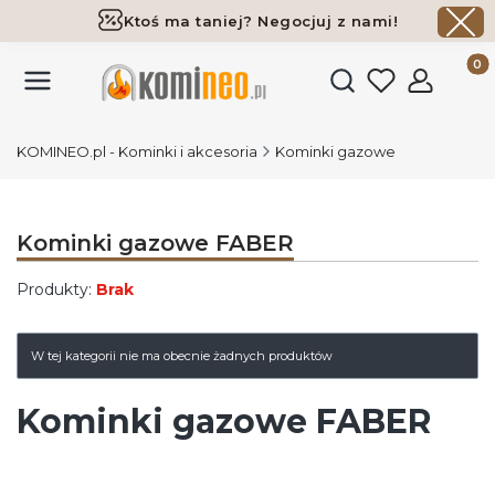
Ktoś ma taniej? Negocjuj z nami!
Darmowa dostawa już od 700 zł
Produk
Otwórz wyszukiwark
KOMINEO.pl - Kominki i akcesoria
Kominki gazowe
Kominki gazowe FABER
Produkty:
Brak
Lista produktów
W tej kategorii nie ma obecnie żadnych produktów
Kominki gazowe FABER