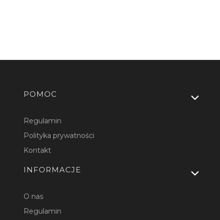
Linki w stopce
POMOC
Regulamin
Polityka prywatności
Kontakt
INFORMACJE
O nas
Regulamin