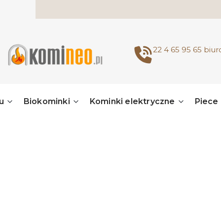
22 4 65 95 65
biu
u
Biokominki
Kominki elektryczne
Piece