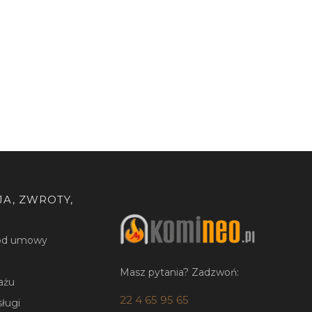
A, ZWROTY,
 od umowy
Masz pytania? Zadzwoń:
ażu
22 4 65 95 65
sługi