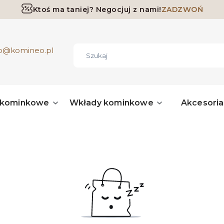
Ktoś ma taniej? Negocjuj z nami!
ZADZWOŃ
Darmowa dostawa już od 700 zł
ro@komineo.pl
 kominkowe
Wkłady kominkowe
Akcesori