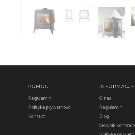
5 199,00 zł
Najniższa cena:
Ceny podane bez kosztów dostawy.
ZOBACZ PRODUKT
Dostępność:
Dostępny
Linki w stopce
POMOC
INFORMACJE
Regulamin
O nas
Polityka prywatności
Regulamin
Kontakt
Blog
Słownik komink
Polityka prywatn