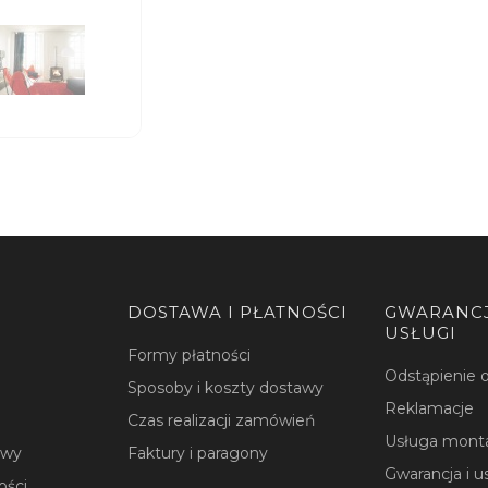
DOSTAWA I PŁATNOŚCI
GWARANCJ
USŁUGI
Formy płatności
Odstąpienie
Sposoby i koszty dostawy
Reklamacje
Czas realizacji zamówień
Usługa mont
owy
Faktury i paragony
Gwarancja i u
ości