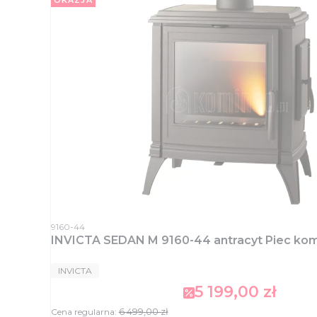
OKAZJA
Kod produktu
9160-44
INVICTA SEDAN M 9160-44 antracyt Piec kom
PRODUCENT
INVICTA
5 199,00 zł
Cena promocyjna
6 499,00 zł
Cena regularna: