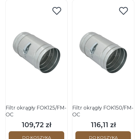
Filtr okrągły FOK125/FM-
Filtr okrągły FOK150/FM-
OC
OC
109,72 zł
116,11 zł
Cena
Cena
DO KOSZYKA
DO KOSZYKA