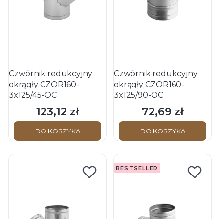
Czwórnik redukcyjny
Czwórnik redukcyjny
okrągły CZOR160-
okrągły CZOR160-
3x125/45-OC
3x125/90-OC
123,12 zł
72,69 zł
Cena
Cena
DO KOSZYKA
DO KOSZYKA
BESTSELLER