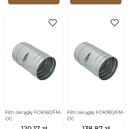
Filtr okrągły FOK160/FM-
Filtr okrągły FOK180/FM-
OC
OC
120,17 zł
138,87 zł
Cena
Cena