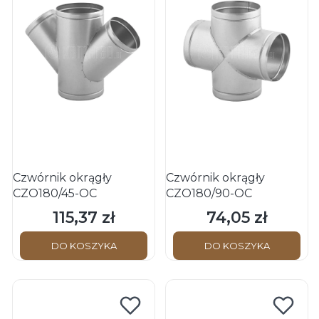
Czwórnik okrągły
Czwórnik okrągły
CZO180/45-OC
CZO180/90-OC
115,37 zł
74,05 zł
Cena
Cena
DO KOSZYKA
DO KOSZYKA