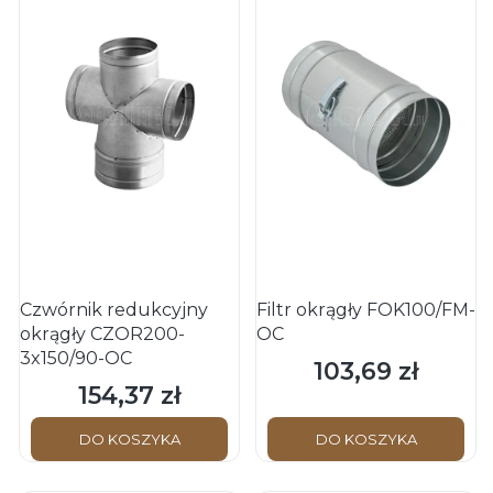
Czwórnik redukcyjny
Filtr okrągły FOK100/FM-
okrągły CZOR200-
OC
3x150/90-OC
103,69 zł
Cena
154,37 zł
Cena
DO KOSZYKA
DO KOSZYKA