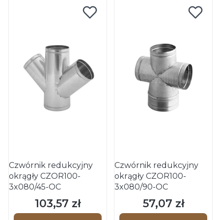
Czwórnik redukcyjny
Czwórnik redukcyjny
okrągły CZOR100-
okrągły CZOR100-
3x080/45-OC
3x080/90-OC
103,57 zł
57,07 zł
Cena
Cena