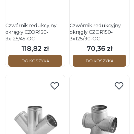
Czwórnik redukcyjny
Czwórnik redukcyjny
okrągły CZOR150-
okrągły CZOR150-
3x125/45-OC
3x125/90-OC
118,82 zł
70,36 zł
Cena
Cena
DO KOSZYKA
DO KOSZYKA