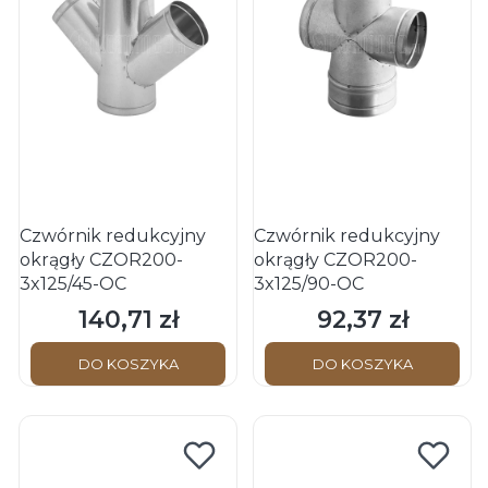
Czwórnik redukcyjny
Czwórnik redukcyjny
okrągły CZOR200-
okrągły CZOR200-
3x125/45-OC
3x125/90-OC
140,71 zł
92,37 zł
Cena
Cena
DO KOSZYKA
DO KOSZYKA