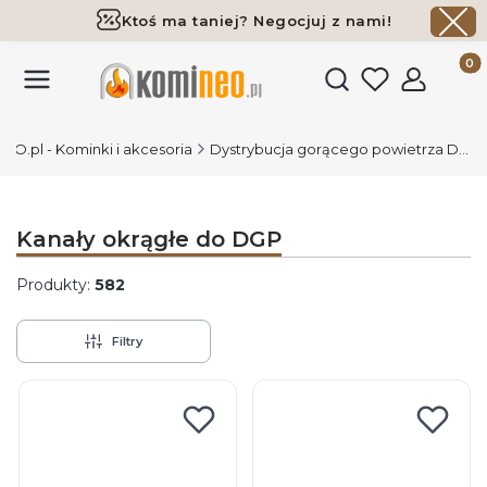
Ktoś ma taniej? Negocjuj z nami!
Darmowa dostawa już od 700 zł
Produk
Otwórz wyszukiwark
O.pl - Kominki i akcesoria
Dystrybucja gorącego powietrza DGP
Kanały okrągłe do DGP
Produkty:
582
Filtry
Lista produktów