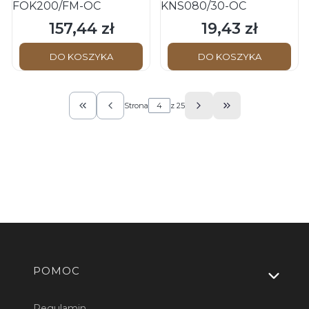
FOK200/FM-OC
KNS080/30-OC
157,44 zł
19,43 zł
Cena
Cena
DO KOSZYKA
DO KOSZYKA
Strona
z 25
Wróć do pierwszej strony z produktami
Przejdź do ostat
Linki w stopce
POMOC
Regulamin