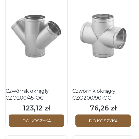
Czwórnik okrągły
Czwórnik okrągły
CZO200/45-OC
CZO200/90-OC
123,12 zł
76,26 zł
Cena
Cena
DO KOSZYKA
DO KOSZYKA