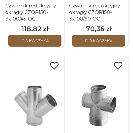
Czwórnik redukcyjny
Czwórnik redukcyjny
okrągły CZOR150-
okrągły CZOR150-
3x100/45-OC
3x100/90-OC
118,82 zł
70,36 zł
Cena
Cena
DO KOSZYKA
DO KOSZYKA