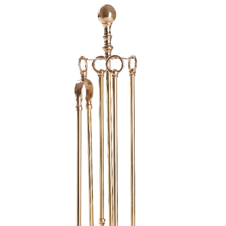
Masz pytania? Zadzwoń:
22 4 65 95 65
lub napisz
biuro@komineo.pl
Sklep stacjonarny:
KOMINEO.pl
ul. Bartycka 24/26 paw. 92
00-716 Warszawa
NIP: 5252224948