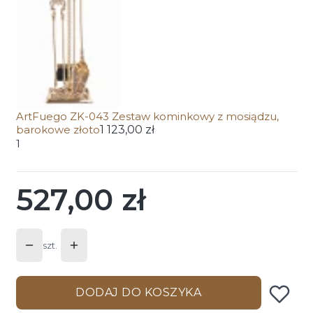
ArtFuego ZK-043 Zestaw kominkowy z mosiądzu,
barokowe złoto
1 123,00 zł
1
527,00 zł
Cena
szt.
DODAJ DO KOSZYKA