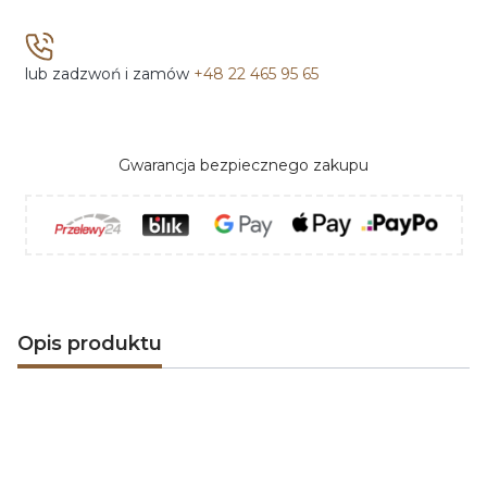
lub zadzwoń i zamów
+48 22 465 95 65
Gwarancja bezpiecznego zakupu
Opis produktu
ArtFuego
to ekskluzywna linia akcesoriów
kominkowych. Wszystkie produkty tworzące tą
wyjątkową linię wykonywane są w polskich oraz