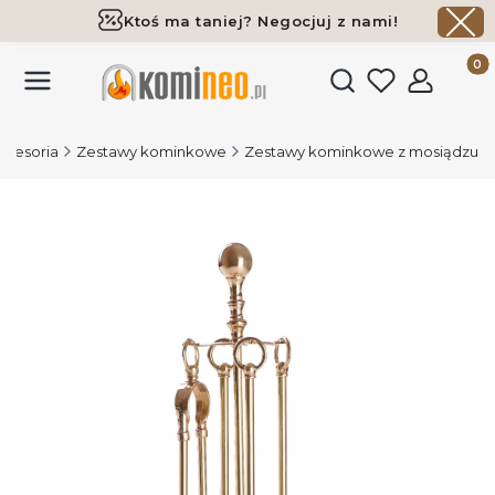
Ktoś ma taniej? Negocjuj z nami!
Darmowa dostawa już od 700 zł
Produk
Otwórz wyszukiwark
kcesoria
Zestawy kominkowe
Zestawy kominkowe z mosiądzu