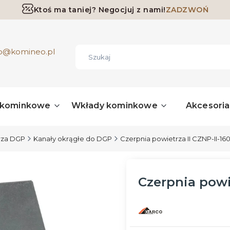
Ktoś ma taniej? Negocjuj z nami!
ZADZWOŃ
Darmowa dostawa już od 700 zł
ro@komineo.pl
 kominkowe
Wkłady kominkowe
Akcesori
rza DGP
Kanały okrągłe do DGP
Czerpnia powietrza II CZNP-II-1
Czerpnia powie