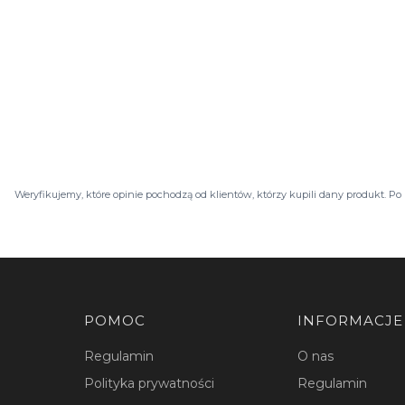
Weryfikujemy, które opinie pochodzą od klientów, którzy kupili dany produkt. 
Linki w stopce
POMOC
INFORMACJE
Regulamin
O nas
Polityka prywatności
Regulamin