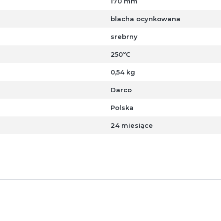
170 mm
blacha ocynkowana
srebrny
250ºC
0,54 kg
Darco
Polska
24 miesiące