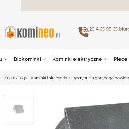
22 4 65 95 65
biu
u
Biokominki
Kominki elektryczne
Piece
KOMINEO.pl - Kominki i akcesoria
Dystrybucja gorącego powiet