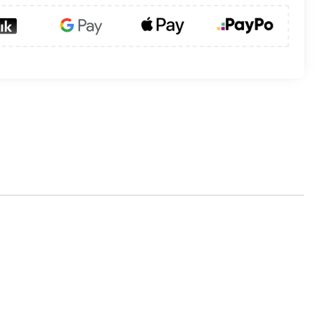
ntylacyjnego.
 CZNP II z zewnętrznym elementem
lachy chromoniklowej (CZNP-II-CH).