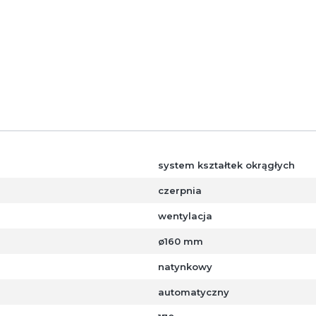
iatkę zabezpieczającą przed przedostaniem się do przewod
stępna dla kanałów o średnicach: ø 80, 100, 110, 125, 150, 
system kształtek okrągłych
czerpnia
wentylacja
ø160 mm
natynkowy
automatyczny