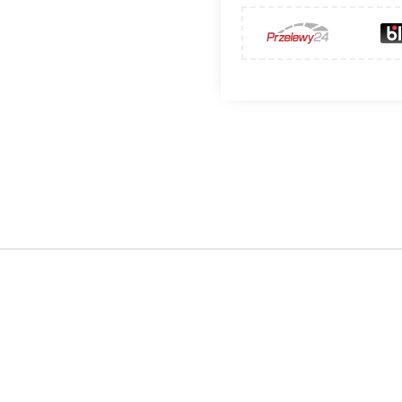
ZNP-II-OC
zabezpiecza wylot lub wlot okrągłego kanału we
lachy ocynkowanej. W ofercie dostępne są także czerpnie
owanej proszkowo na kolor biały (CZNP-II-ML.B) oraz z b
ć na temperaturę do 250ºC.