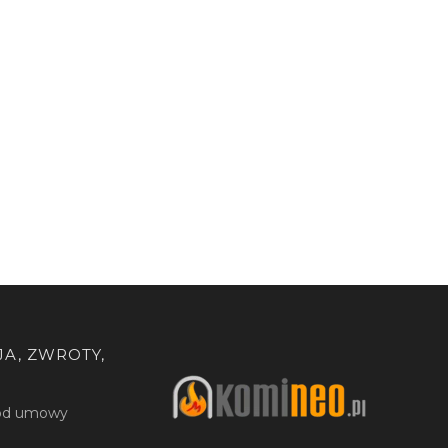
A, ZWROTY,
 od umowy