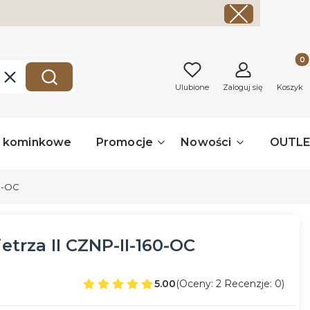
Produk
Wyczyść
Szukaj
Ulubione
Zaloguj się
Koszyk
a kominkowe
Promocje
Nowości
OUTL
60-OC
trza II CZNP-II-160-OC
5.00
(Oceny: 2 Recenzje: 0)