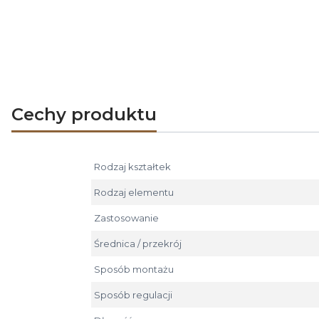
Czerpnia powietrza CZNP-II-OC posiada s
Czerpnia okrągła DARCO CZNP-II-OC jest do
Cechy produktu
Rodzaj kształtek
Rodzaj elementu
Zastosowanie
Średnica / przekrój
Sposób montażu
Sposób regulacji