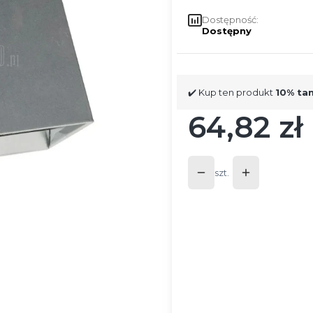
Dostępność:
Dostępny
✔️ Kup ten produkt
10% ta
64,82 zł
Cena
szt.