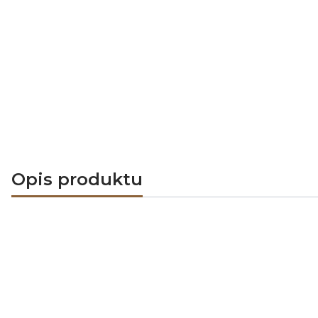
Opis produktu
Okrągła czerpnia powietrza II DARCO C
Czerpnia została wykonana w całości z b
wykonanym z blachy ocynkowanej polakier
Zastosowany materiał zapewnia odpornoś