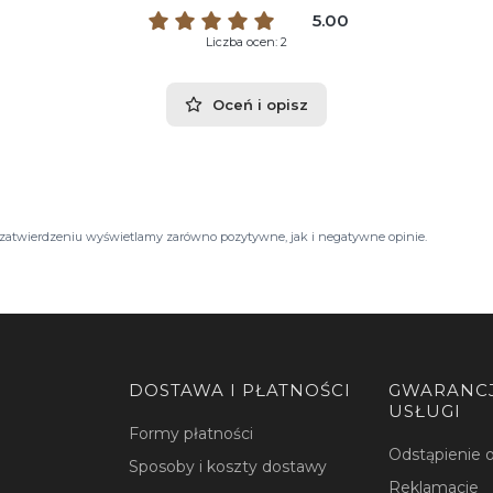
5.00
Liczba ocen: 2
Oceń i opisz
Po zatwierdzeniu wyświetlamy zarówno pozytywne, jak i negatywne opinie.
DOSTAWA I PŁATNOŚCI
GWARANCJ
USŁUGI
Formy płatności
Odstąpienie
Sposoby i koszty dostawy
Reklamacje