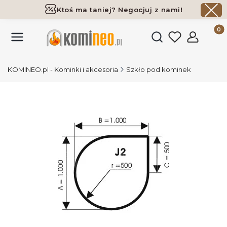
Ktoś ma taniej? Negocjuj z nami!
Darmowa dostawa już od 700 zł
Produk
Otwórz wyszukiwark
KOMINEO.pl - Kominki i akcesoria
Szkło pod kominek