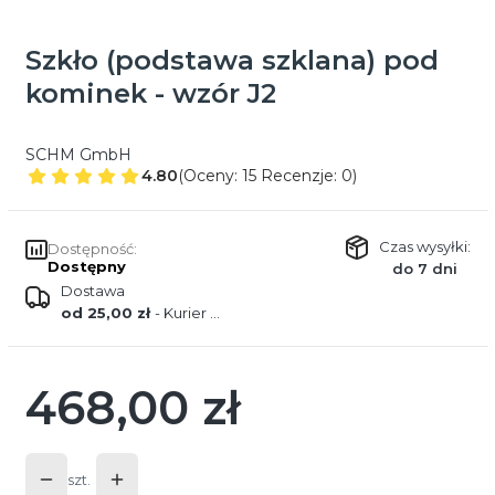
Szkło (podstawa szklana) pod
kominek - wzór J2
SCHM GmbH
4.80
(Oceny: 15 Recenzje: 0)
Czas wysyłki:
Dostępność:
Dostępny
do 7 dni
Dostawa
od 25,00 zł
- Kurier DPD
468,00 zł
Cena
szt.