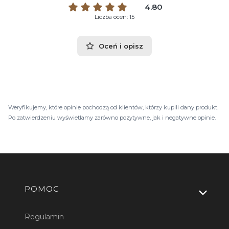
4.80
Liczba ocen: 15
Oceń i opisz
Weryfikujemy, które opinie pochodzą od klientów, którzy kupili dany produkt.
Po zatwierdzeniu wyświetlamy zarówno pozytywne, jak i negatywne opinie.
Linki w stopce
POMOC
Regulamin