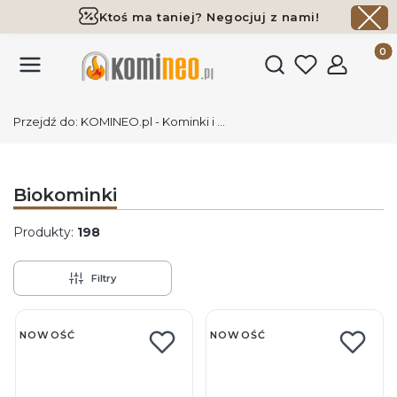
Ktoś ma taniej? Negocjuj z nami!
Darmowa dostawa już od 700 zł
Produk
Otwórz wyszukiwark
Przejdź do:
KOMINEO.pl - Kominki i akcesoria
Biokominki
Produkty:
198
Filtry
Lista produktów
NOWOŚĆ
NOWOŚĆ