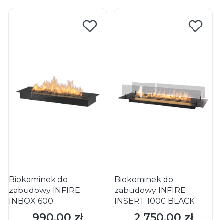
Biokominek do
Biokominek do
zabudowy INFIRE
zabudowy INFIRE
INBOX 600
INSERT 1000 BLACK
990,00 zł
2 750,00 zł
Cena
Cena