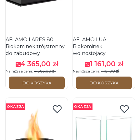
AFLAMO LARES 80
AFLAMO LUA
Biokominek trójstronny
Biokominek
do zabudowy
wolnostojący
4 365,00 zł
1 161,00 zł
Cena promocyjna
Cena promocyjna
4 365,00 zł
1 161,00 zł
Najniższa cena:
Najniższa cena:
DO KOSZYKA
DO KOSZYKA
OKAZJA
OKAZJA