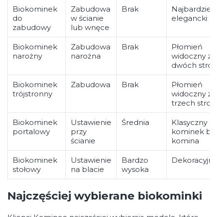
Biokominek
Zabudowa
Brak
Najbardziej
do
w ścianie
elegancki
zabudowy
lub wnęce
Biokominek
Zabudowa
Brak
Płomień
narożny
narożna
widoczny z
dwóch stro
Biokominek
Zabudowa
Brak
Płomień
trójstronny
widoczny z
trzech stron
Biokominek
Ustawienie
Średnia
Klasyczny
portalowy
przy
kominek be
ścianie
komina
Biokominek
Ustawienie
Bardzo
Dekoracyjny
stołowy
na blacie
wysoka
Najczęściej wybierane biokominki