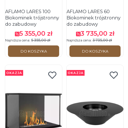
AFLAMO LARES 100
AFLAMO LARES 60
Biokominek trójstronny
Biokominek trójstronny
do zabudowy
do zabudowy
5 355,00 zł
3 735,00 zł
Cena promocyjna
Cena promocyjna
5 355,00 zł
3 735,00 zł
Najniższa cena:
Najniższa cena:
DO KOSZYKA
DO KOSZYKA
OKAZJA
OKAZJA