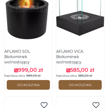
AFLAMO SOL
AFLAMO VICA
Biokominek
Biokominek
wolnostojący
wolnostojący
999,00 zł
585,00 zł
Cena promocyjna
Cena promocyjna
999,00 zł
585,00 zł
Najniższa cena:
Najniższa cena:
DO KOSZYKA
DO KOSZYKA