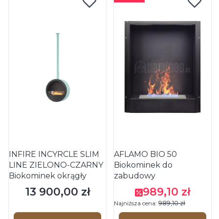
INFIRE INCYRCLE SLIM
AFLAMO BIO 50
LINE ZIELONO-CZARNY
Biokominek do
Biokominek okrągły
zabudowy
13 900,00 zł
989,10 zł
Cena
Cena promocyjna
989,10 zł
Najniższa cena: