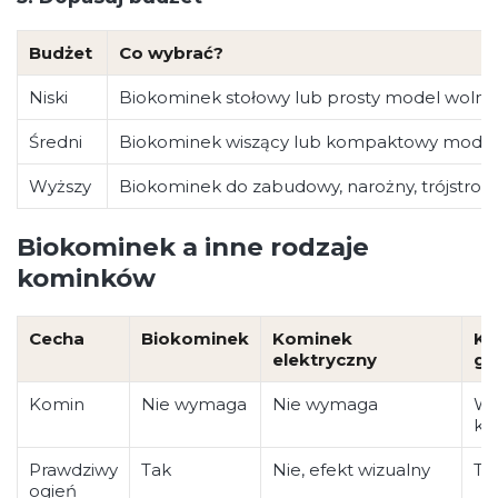
Budżet
Co wybrać?
Niski
Biokominek stołowy lub prosty model wolno
Średni
Biokominek wiszący lub kompaktowy mode
Wyższy
Biokominek do zabudowy, narożny, trójstro
Biokominek a inne rodzaje
kominków
Cecha
Biokominek
Kominek
Ko
elektryczny
ga
Komin
Nie wymaga
Nie wymaga
W
ko
Prawdziwy
Tak
Nie, efekt wizualny
Ta
ogień