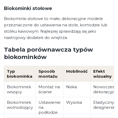
Biokominki stołowe
Biokominki stołowe to małe, dekoracyjne modele
przeznaczone do ustawienia na stole, komodzie lub
stoliku kawowym. Najlepiej sprawdzają się jako
nastrojowy dodatek do wnętrza.
Tabela porównawcza typów
biokominków
Typ
Sposób
Mobilność
Efekt
biokominka
montażu
wizualny
Biokominek
Montaż na
Niska
Nowoczesny
wiszący
ścianie
dekoracyjny
Biokominek
Ustawienie
Wysoka
Elastyczny,
wolnostojący
na
designerski
podłodze