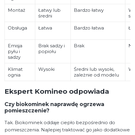
Montaż
Łatwy lub
Bardzo łatwy
W
średni
spe
Obsługa
Łatwa
Bardzo łatwa
Ła
Emisja
Brak sadzy i
Brak
Ni
pyłu i
popiołu
sadzy
Klimat
Wysoki
Średni lub wysoki,
Wy
ognia
zależnie od modelu
Ekspert Komineo odpowiada
Czy biokominek naprawdę ogrzewa
pomieszczenie?
Tak. Biokominek oddaje ciepło bezpośrednio do
pomieszczenia. Najlepiej traktować go jako dodatkowe