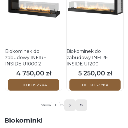
Biokominek do
Biokominek do
zabudowy INFIRE
zabudowy INFIRE
INSIDE U1000.2
INSIDE U1200
4 750,00 zł
5 250,00 zł
Cena
Cena
DO KOSZYKA
DO KOSZYKA
Strona
z 9
Przejdź do ostatniej s
Biokominki