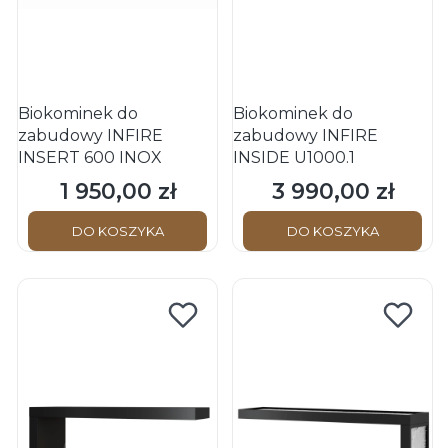
Biokominek do
Biokominek do
zabudowy INFIRE
zabudowy INFIRE
INSERT 600 INOX
INSIDE U1000.1
1 950,00 zł
3 990,00 zł
Cena
Cena
DO KOSZYKA
DO KOSZYKA