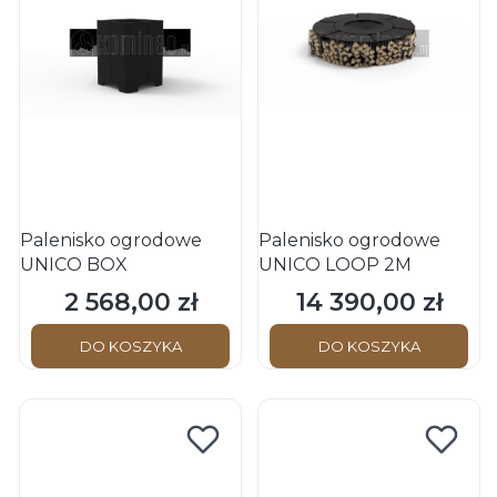
Palenisko ogrodowe
Palenisko ogrodowe
UNICO BOX
UNICO LOOP 2M
2 568,00 zł
14 390,00 zł
Cena
Cena
DO KOSZYKA
DO KOSZYKA