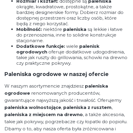
Rozmiar i kształt:
dostępne są
paleniska
okrągłe, kwadratowe, prostokątne, a także
bardziej designerskie formy. Dobierz rozmiar do
dostępnej przestrzeni oraz liczby osób, które
będą z niego korzystać.
Mobilność:
niektóre
paleniska
są lekkie i łatwe
do przenoszenia, inne to solidne konstrukcje
stacjonarne.
Dodatkowe funkcje:
wiele
palenisk
ogrodowych
oferuje dodatkowe udogodnienia,
takie jak ruszty do grillowania, schowki na drewno
czy praktyczne pokrywy.
Paleniska ogrodowe w naszej ofercie
W naszym asortymencie znajdziesz
paleniska
ogrodowe
renomowanych producentów,
gwarantujące najwyższą jakość i trwałość. Oferujemy
paleniska wolnostojące
,
paleniska z rusztem
,
paleniska z miejscem na drewno
, a także akcesoria,
takie jak pokrywy, pogrzebacze czy łopatki do popiołu.
Dbamy o to, aby nasza oferta była zróżnicowana i