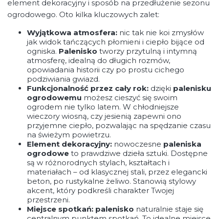
element dekoracyjny i sposób na przedłużenie sezonu
ogrodowego. Oto kilka kluczowych zalet:
Wyjątkowa atmosfera:
nic tak nie koi zmysłów
jak widok tańczących płomieni i ciepło bijące od
ogniska.
Palenisko
tworzy przytulną i intymną
atmosferę, idealną do długich rozmów,
opowiadania historii czy po prostu cichego
podziwiania gwiazd.
Funkcjonalność przez cały rok:
dzięki
palenisku
ogrodowemu
możesz cieszyć się swoim
ogrodem nie tylko latem. W chłodniejsze
wieczory wiosną, czy jesienią zapewni ono
przyjemne ciepło, pozwalając na spędzanie czasu
na świeżym powietrzu.
Element dekoracyjny:
nowoczesne
paleniska
ogrodowe
to prawdziwe dzieła sztuki. Dostępne
są w różnorodnych stylach, kształtach i
materiałach – od klasycznej stali, przez elegancki
beton, po rustykalne żeliwo. Stanowią stylowy
akcent, który podkreśli charakter Twojej
przestrzeni.
Miejsce spotkań:
palenisko
naturalnie staje się
centralnym punktem spotkań. To idealne miejsce