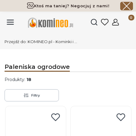
Ktoś ma taniej? Negocjuj z nami!
Darmowa dostawa już od 700 zł
Produk
Otwórz wyszukiwark
Przejdź do:
KOMINEO.pl - Kominki i akcesoria
Paleniska ogrodowe
Produkty:
18
Filtry
Lista produktów