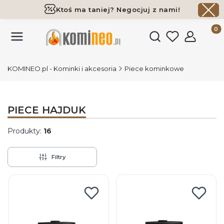
Ktoś ma taniej? Negocjuj z nami!
Darmowa dostawa już od 700 zł
Produk
Otwórz wyszukiwark
KOMINEO.pl - Kominki i akcesoria
Piece kominkowe
PIECE HAJDUK
Produkty:
16
Filtry
Lista produktów