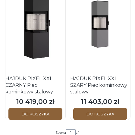
HAJDUK PIXEL XXL
HAJDUK PIXEL XXL
CZARNY Piec
SZARY Piec kominkowy
kominkowy stalowy
stalowy
10 419,00 zł
11 403,00 zł
Cena
Cena
DO KOSZYKA
DO KOSZYKA
Strona
z 1