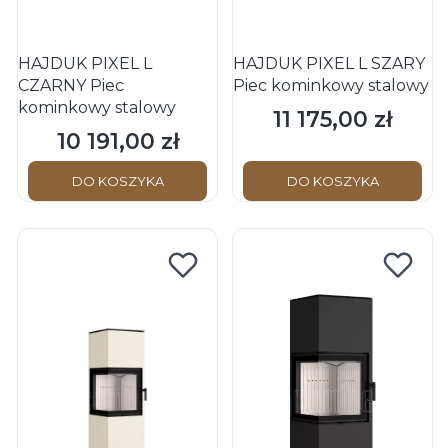
HAJDUK PIXEL L
HAJDUK PIXEL L SZARY
CZARNY Piec
Piec kominkowy stalowy
kominkowy stalowy
11 175,00 zł
Cena
10 191,00 zł
Cena
DO KOSZYKA
DO KOSZYKA