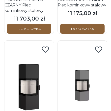
CZARNY Piec
Piec kominkowy stalowy
kominkowy stalowy
11 175,00 zł
Cena
11 703,00 zł
Cena
DO KOSZYKA
DO KOSZYKA