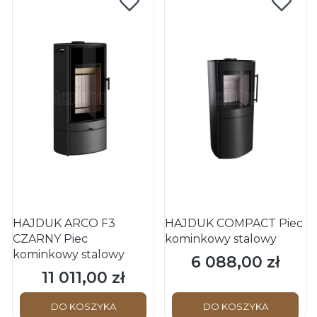
HAJDUK ARCO F3
HAJDUK COMPACT Piec
CZARNY Piec
kominkowy stalowy
kominkowy stalowy
6 088,00 zł
Cena
11 011,00 zł
Cena
DO KOSZYKA
DO KOSZYKA