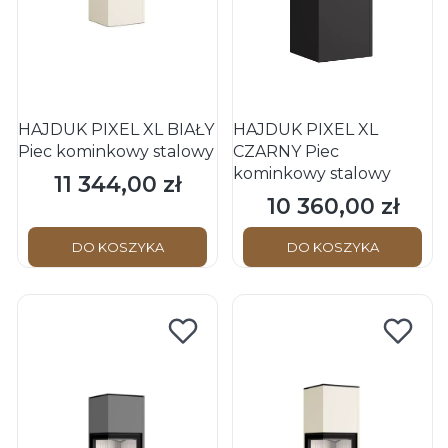
HAJDUK PIXEL XL BIAŁY
HAJDUK PIXEL XL
Piec kominkowy stalowy
CZARNY Piec
kominkowy stalowy
11 344,00 zł
Cena
10 360,00 zł
Cena
DO KOSZYKA
DO KOSZYKA