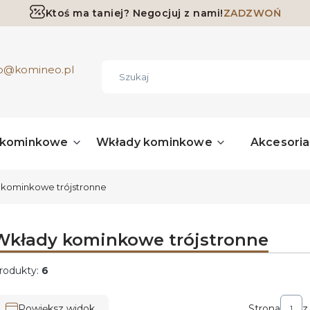
Ktoś ma taniej? Negocjuj z nami!
ZADZWOŃ
Darmowa dostawa już od 700 zł
ro@komineo.pl
 kominkowe
Wkłady kominkowe
Akcesori
kominkowe trójstronne
Wkłady kominkowe trójstronne
rodukty:
6
ista produktów
Powiększ widok
Strona
z