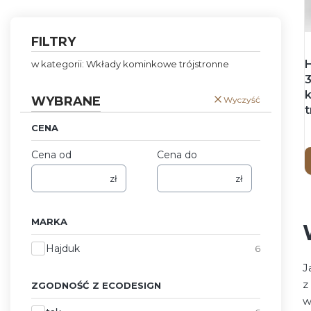
FILTRY
w kategorii: Wkłady kominkowe trójstronne
WYBRANE
Wyczyść
t
CENA
Cena od
Cena do
zł
zł
MARKA
Marka
Hajduk
6
J
z
ZGODNOŚĆ Z ECODESIGN
w