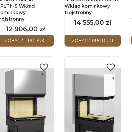
3PLTh-S Wkład
Wkład kominkowy
kominkowy
trójstronny
rójstronny
14 555,00 zł
Cena
12 906,00 zł
Cena
ZOBACZ PRODUKT
ZOBACZ PRODUKT