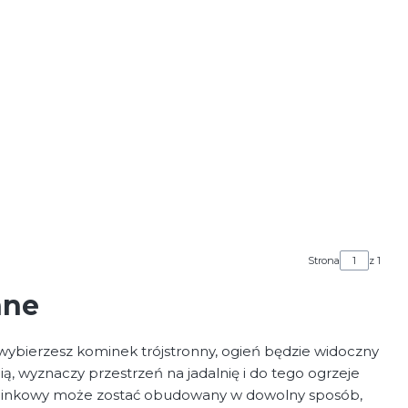
Strona
z 1
nne
ybierzesz kominek trójstronny, ogień będzie widoczny
ią, wyznaczy przestrzeń na jadalnię i do tego ogrzeje
kominkowy może zostać obudowany w dowolny sposób,