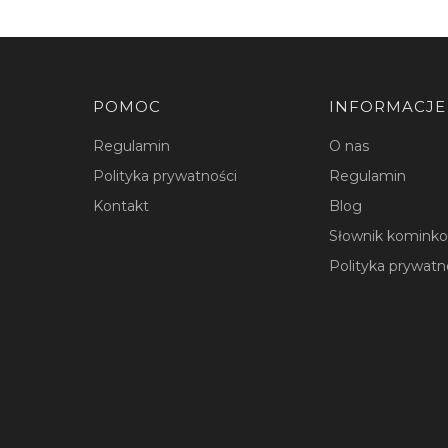
Linki w stopce
POMOC
INFORMACJE
Regulamin
O nas
Polityka prywatności
Regulamin
Kontakt
Blog
Słownik komink
Polityka prywatn