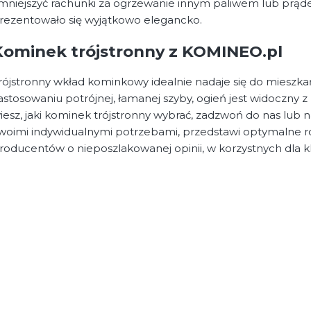
mniejszyć rachunki za ogrzewanie innym paliwem lub prądem
rezentowało się wyjątkowo elegancko.
Kominek trójstronny z KOMINEO.pl
rójstronny wkład kominkowy idealnie nadaje się do mieszkań 
astosowaniu potrójnej, łamanej szyby, ogień jest widoczny z k
iesz, jaki kominek trójstronny wybrać, zadzwoń do nas lub n
woimi indywidualnymi potrzebami, przedstawi optymalne ro
roducentów o nieposzlakowanej opinii, w korzystnych dla k