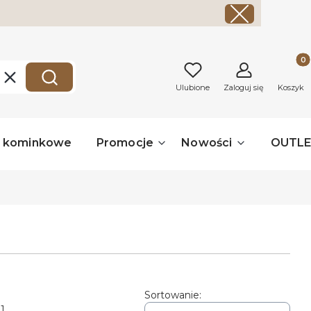
Produk
Wyczyść
Szukaj
Ulubione
Zaloguj się
Koszyk
a kominkowe
Promocje
Nowości
OUTL
Sortowanie:
 1