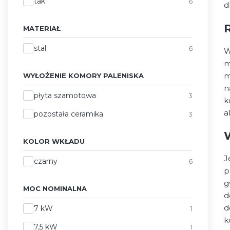
Zgodność z EcoDesign
tak
6
d
MATERIAŁ
Materiał
stal
6
W
m
m
WYŁOŻENIE KOMORY PALENISKA
n
Wyłożenie komory paleniska
płyta szamotowa
3
k
a
pozostała ceramika
3
KOLOR WKŁADU
J
Kolor wkładu
czarny
6
p
g
MOC NOMINALNA
d
Moc nominalna
d
7 kW
1
k
7,5 kW
1