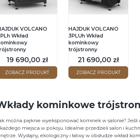
HAJDUK VOLCANO
HAJDUK VOLCANO
3PLh Wkład
3PLUh Wkład
kominkowy
kominkowy
rójstronny
trójstronny
19 690,00 zł
21 690,00 zł
Cena
Cena
ZOBACZ PRODUKT
ZOBACZ PRODUKT
Wkłady kominkowe trójstro
ak można pięknie wyeksponować kominek w salonie? Jeśli w
 każdego miejsca w pokoju. Idealnie przedzieli salon i kuchn
nętrze. Wydajny, ekologiczny i łatwy w obsłudze wkład 