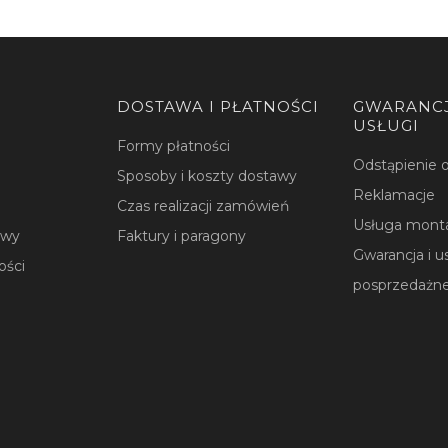
DOSTAWA I PŁATNOŚCI
GWARANCJ
USŁUGI
Formy płatności
Odstąpienie
Sposoby i koszty dostawy
Reklamacje
Czas realizacji zamówień
Usługa mont
owy
Faktury i paragony
Gwarancja i u
ości
posprzedażn