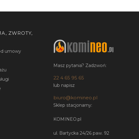
A, ZWROTY,
 od umowy
Masz pytania? Zadzwoń:
ażu
22 4 65 95 65
sługi
lub napisz
e
biuro@komineo.pl
Sklep stacjonarny:
KOMINEO.pl
ul. Bartycka 24/26 paw. 92