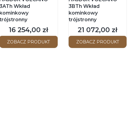
3ATh Wkład
3BTh Wkład
kominkowy
kominkowy
trójstronny
trójstronny
16 254,00 zł
21 072,00 zł
Cena
Cena
ZOBACZ PRODUKT
ZOBACZ PRODUKT