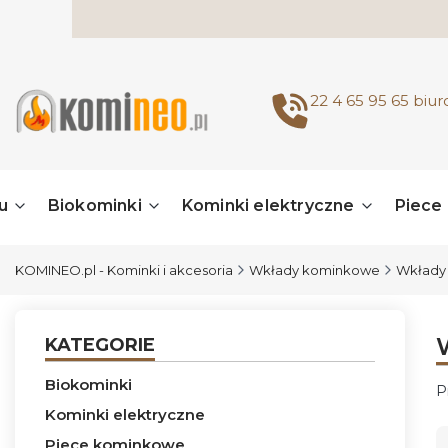
22 4 65 95 65
biu
u
Biokominki
Kominki elektryczne
Piece
KOMINEO.pl - Kominki i akcesoria
Wkłady kominkowe
Wkłady 
KATEGORIE
Biokominki
P
Kominki elektryczne
L
Piece kominkowe