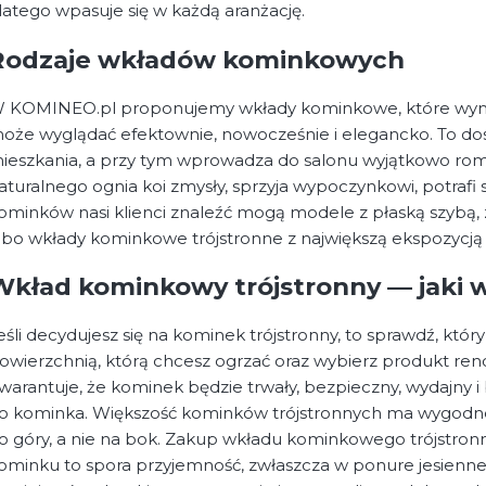
latego wpasuje się w każdą aranżację.
Rodzaje wkładów kominkowych
 KOMINEO.pl proponujemy wkłady kominkowe, które wym
oże wyglądać efektownie, nowocześnie i elegancko. To dos
ieszkania, a przy tym wprowadza do salonu wyjątkowo roma
aturalnego ognia koi zmysły, sprzyja wypoczynkowi, potrafi 
ominków nasi klienci znaleźć mogą modele z płaską szybą, z 
lbo wkłady kominkowe trójstronne z największą ekspozycją 
Wkład kominkowy trójstronny — jaki 
eśli decydujesz się na kominek trójstronny, to sprawdź, któr
owierzchnią, którą chcesz ogrzać oraz wybierz produkt r
warantuje, że kominek będzie trwały, bezpieczny, wydajny i 
o kominka. Większość kominków trójstronnych ma wygodne i
o góry, a nie na bok. Zakup wkładu kominkowego trójstronne
ominku to spora przyjemność, zwłaszcza w ponure jesienne