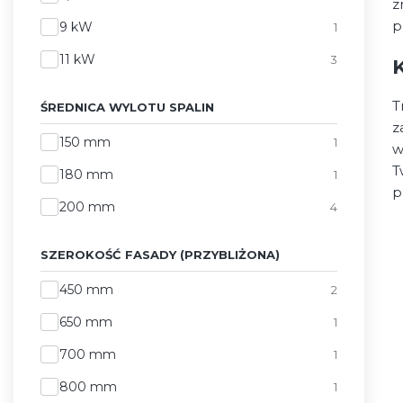
z
p
9 kW
1
11 kW
3
T
ŚREDNICA WYLOTU SPALIN
z
Średnica wylotu spalin
150 mm
1
w
T
180 mm
1
p
200 mm
4
SZEROKOŚĆ FASADY (PRZYBLIŻONA)
Szerokość fasady (przybliżona)
450 mm
2
650 mm
1
700 mm
1
800 mm
1