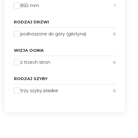
850 mm
1
RODZAJ DRZWI
Rodzaj drzwi
podnoszone do góry (gilotyna)
6
WIZJA OGNIA
Wizja ognia
z trzech stron
6
RODZAJ SZYBY
Rodzaj szyby
trzy szyby płaskie
6