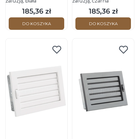
żaluzją, biała
żaluzją, czarna
185,36 zł
185,36 zł
Cena
Cena
DO KOSZYKA
DO KOSZYKA