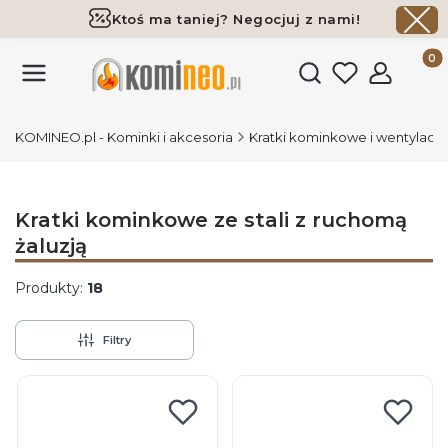
Ktoś ma taniej? Negocjuj z nami!
Darmowa dostawa już od 700 zł
Produk
Otwórz wyszukiwark
KOMINEO.pl - Kominki i akcesoria
Kratki kominkowe i wentylacy
Kratki kominkowe ze stali z ruchomą
żaluzją
Produkty:
18
Filtry
Lista produktów