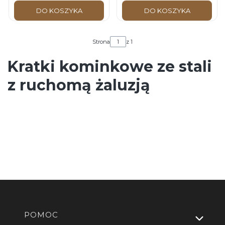
DO KOSZYKA
DO KOSZYKA
Strona
z 1
Kratki kominkowe ze stali
z ruchomą żaluzją
Linki w stopce
POMOC