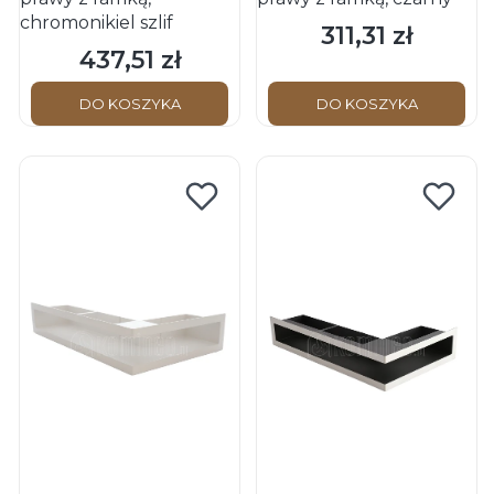
chromonikiel szlif
311,31 zł
Cena
437,51 zł
Cena
DO KOSZYKA
DO KOSZYKA