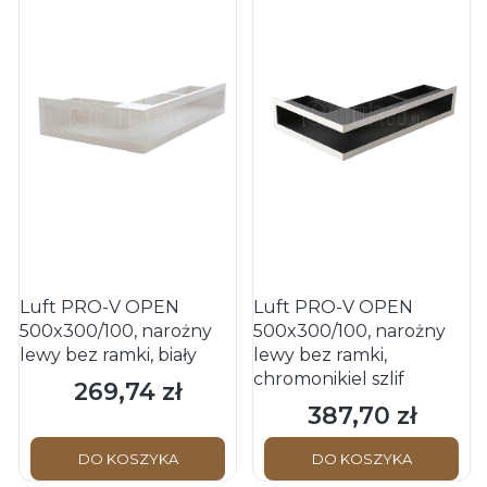
Luft PRO-V OPEN
Luft PRO-V OPEN
500x300/100, narożny
500x300/100, narożny
lewy bez ramki, biały
lewy bez ramki,
chromonikiel szlif
269,74 zł
Cena
387,70 zł
Cena
DO KOSZYKA
DO KOSZYKA