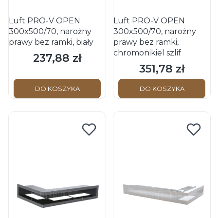
Luft PRO-V OPEN
Luft PRO-V OPEN
300x500/70, narożny
300x500/70, narożny
prawy bez ramki, biały
prawy bez ramki,
chromonikiel szlif
237,88 zł
Cena
351,78 zł
Cena
DO KOSZYKA
DO KOSZYKA