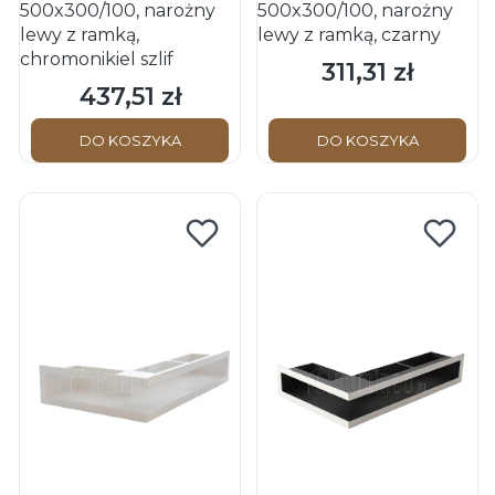
500x300/100, narożny
500x300/100, narożny
lewy z ramką,
lewy z ramką, czarny
chromonikiel szlif
311,31 zł
Cena
437,51 zł
Cena
DO KOSZYKA
DO KOSZYKA