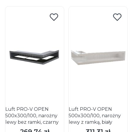
Luft PRO-V OPEN
Luft PRO-V OPEN
500x300/100, narożny
500x300/100, narożny
lewy bez ramki, czarny
lewy z ramką, biały
269,74 zł
311,31 zł
Cena
Cena