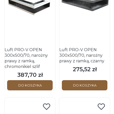
Luft PRO-V OPEN
Luft PRO-V OPEN
300x500/70, narożny
300x500/70, narożny
prawy z ramką,
prawy z ramką, czarny
chromonikiel szlif
275,52 zł
Cena
387,70 zł
Cena
DO KOSZYKA
DO KOSZYKA