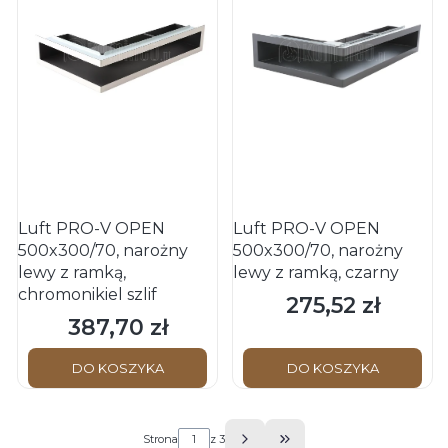
Luft PRO-V OPEN
Luft PRO-V OPEN
500x300/70, narożny
500x300/70, narożny
lewy z ramką,
lewy z ramką, czarny
chromonikiel szlif
275,52 zł
Cena
387,70 zł
Cena
DO KOSZYKA
DO KOSZYKA
Strona
z 3
Przejdź do ostatniej s