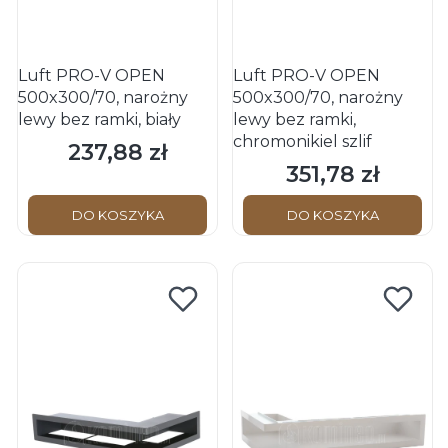
Luft PRO-V OPEN
Luft PRO-V OPEN
500x300/70, narożny
500x300/70, narożny
lewy bez ramki, biały
lewy bez ramki,
chromonikiel szlif
237,88 zł
Cena
351,78 zł
Cena
DO KOSZYKA
DO KOSZYKA