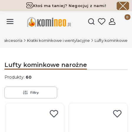
Ktoś ma taniej? Negocjuj z nami!
Darmowa dostawa już od 700 zł
Produk
Otwórz wyszukiwark
 i akcesoria
Kratki kominkowe i wentylacyjne
Lufty kominkowe
Lufty kominkowe narożne
Produkty:
60
Filtry
Lista produktów