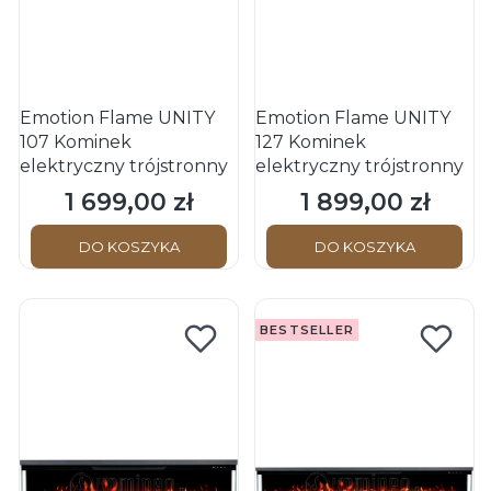
Emotion Flame UNITY
Emotion Flame UNITY
107 Kominek
127 Kominek
elektryczny trójstronny
elektryczny trójstronny
1 699,00 zł
1 899,00 zł
Cena
Cena
DO KOSZYKA
DO KOSZYKA
BESTSELLER