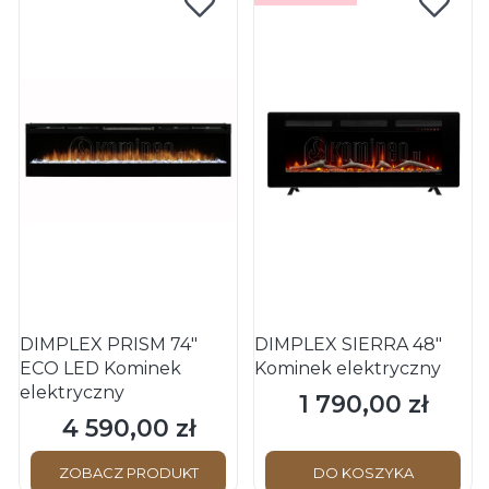
DIMPLEX PRISM 74"
DIMPLEX SIERRA 48"
ECO LED Kominek
Kominek elektryczny
elektryczny
1 790,00 zł
Cena
4 590,00 zł
Cena
ZOBACZ PRODUKT
DO KOSZYKA