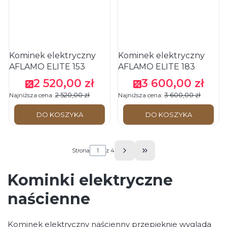
Kominek elektryczny
Kominek elektryczny
AFLAMO ELITE 153
AFLAMO ELITE 183
2 520,00 zł
3 600,00 zł
Cena promocyjna
Cena promocyjna
2 520,00 zł
3 600,00 zł
Najniższa cena:
Najniższa cena:
DO KOSZYKA
DO KOSZYKA
Strona
z 4
Przejdź do ostatniej s
Kominki elektryczne
naścienne
Kominek elektryczny naścienny przepięknie wygląda