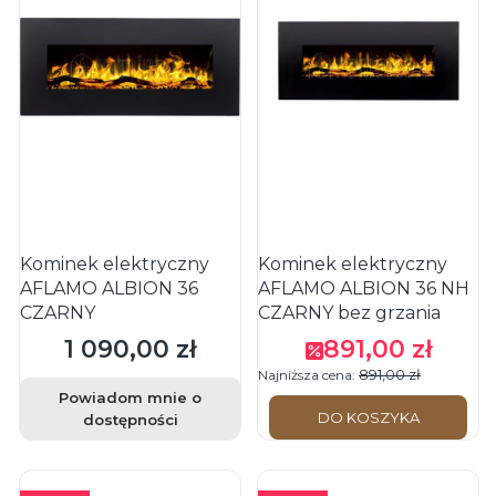
Kominek elektryczny
Kominek elektryczny
AFLAMO ALBION 36
AFLAMO ALBION 36 NH
CZARNY
CZARNY bez grzania
1 090,00 zł
891,00 zł
Cena
Cena promocyjna
891,00 zł
Najniższa cena:
Powiadom mnie o
DO KOSZYKA
dostępności