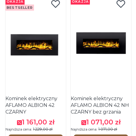
OKAZJA
OKAZJA
BESTSELLER
Kominek elektryczny
Kominek elektryczny
AFLAMO ALBION 42
AFLAMO ALBION 42 NH
CZARNY
CZARNY bez grzania
1 161,00 zł
1 071,00 zł
Cena promocyjna
Cena promocyjna
1 229,00 zł
1 071,00 zł
Najniższa cena:
Najniższa cena: