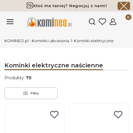
Ktoś ma taniej? Negocjuj z nami!
Darmowa dostawa już od 700 zł
Produk
Otwórz wyszukiwark
KOMINEO.pl - Kominki i akcesoria
Kominki elektryczne
Kominki elektryczne naścienne
Produkty:
75
Filtry
Lista produktów