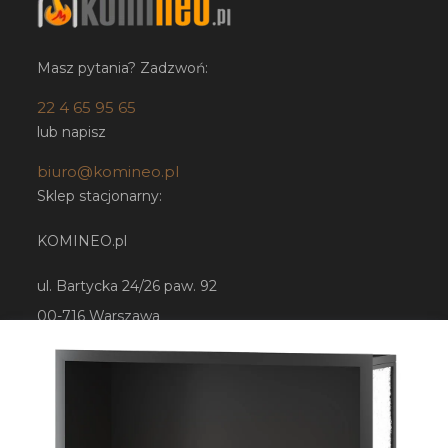
Masz pytania? Zadzwoń:
22 4 65 95 65
lub napisz
biuro@komineo.pl
Sklep stacjonarny:
KOMINEO.pl
ul. Bartycka 24/26 paw. 92
00-716 Warszawa
NIP: 5252224948
Sklep internetowy
Shoper.pl