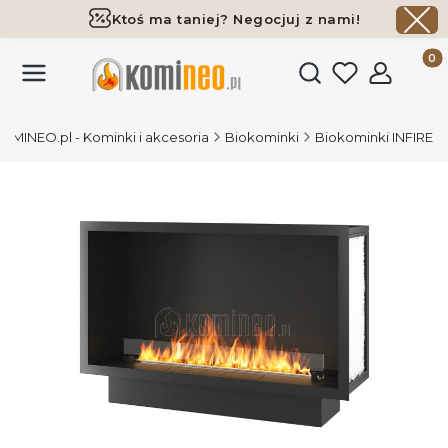
Ktoś ma taniej? Negocjuj z nami!
Darmowa dostawa już od 700 zł
Produk
Otwórz wyszukiwark
OMINEO.pl - Kominki i akcesoria
Biokominki
Biokominki INFIRE