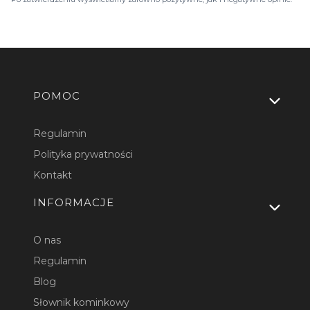
Linki w stopce
POMOC
Regulamin
Polityka prywatności
Kontakt
INFORMACJE
O nas
Regulamin
Blog
Słownik kominkowy