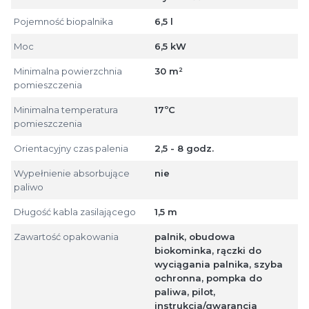
Pojemność biopalnika
6,5 l
Moc
6,5 kW
Minimalna powierzchnia
30 m²
pomieszczenia
Minimalna temperatura
17ºC
pomieszczenia
Orientacyjny czas palenia
2,5 - 8 godz.
Wypełnienie absorbujące
nie
paliwo
Długość kabla zasilającego
1,5 m
Zawartość opakowania
palnik, obudowa
biokominka, rączki do
wyciągania palnika, szyba
ochronna, pompka do
paliwa, pilot,
instrukcja/gwarancja