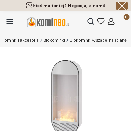
Ktoś ma taniej? Negocjuj z nami!
Darmowa dostawa już od 700 zł
Produk
Otwórz wyszukiwark
 Kominki i akcesoria
Biokominki
Biokominki wiszące, na ścianę