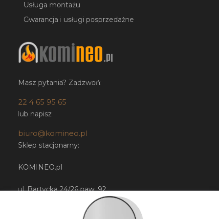
Usługa montażu
Gwarancja i usługi posprzedażne
Masz pytania? Zadzwoń:
22 4 65 95 65
lub napisz
biuro@komineo.pl
Sklep stacjonarny:
KOMINEO.pl
ul. Bartycka 24/26 paw. 92
00-716 Warszawa
NIP: 5252224948