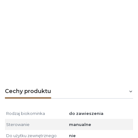
biokominków
INFIRE
, a nasza współpraca trwa niemal
od początku powstania tej firmy. Dysponujemy jedną z
największych ekspozycji biokominków
INFIRE
w
Polsce.
Dzięki wieloletniej współpracy z tym producentem
zdobyliśmy ogromne doświadczenie w zakresie
znajomości samych produktów, a także ich
bezpiecznego montażu. Oferujemy pomoc na etapie
sprzedaży, ale co bardziej istotne, również pełne
wsparcie posprzedażowe
.
Cechy produktu
Rodzaj biokominka
do zawieszenia
Sterowanie
manualne
Do użytku zewnętrznego
nie