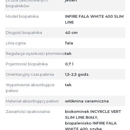
biopalników
Model biopalnika
INFIRE FALA WHITE 400 SLIM
LINE
Długość biopalnika
40 cm
Linia ognia
fala
Regulacja wysokości płomienia
tak
Pojemność biopalnika
0,7 l
Orientacyjny czas palenia
1,5-2,5 godz.
Wypełnienie absorbujące
tak
paliwo
Materiał absorbujący paliwo
włóknina ceramiczna
Zawartość opakowania
biokominek INCYRCLE VERT
SLIM LINE BIAŁY,
biopalenisko INFIRE FALA
WHITE 400, szyba