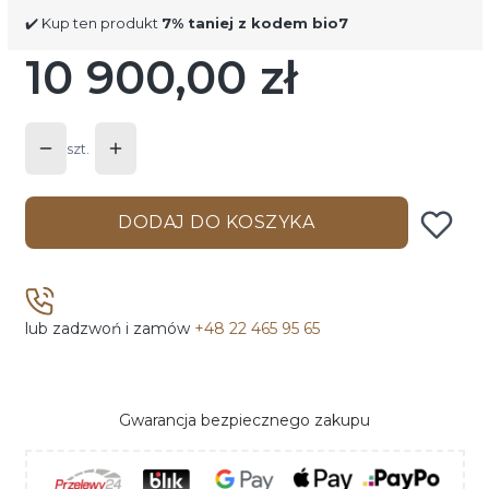
✔️ Kup ten produkt
7% taniej z kodem bio7
10 900,00 zł
Cena
szt.
DODAJ DO KOSZYKA
lub zadzwoń i zamów
+48 22 465 95 65
Gwarancja bezpiecznego zakupu