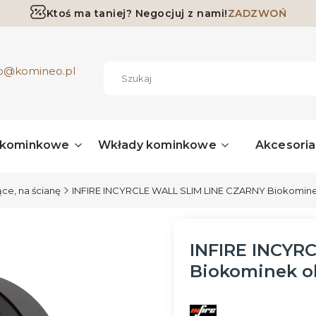
Ktoś ma taniej? Negocjuj z nami!
ZADZWOŃ
Darmowa dostawa już od 700 zł
ro@komineo.pl
 kominkowe
Wkłady kominkowe
Akcesori
ce, na ścianę
INFIRE INCYRCLE WALL SLIM LINE CZARNY Biokomine
INFIRE INCYR
Biokominek ok