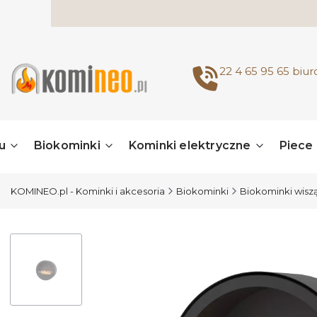
22 4 65 95 65
biu
u
Biokominki
Kominki elektryczne
Piece
KOMINEO.pl - Kominki i akcesoria
Biokominki
Biokominki wiszą