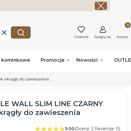
Produk
Wyczyść
Szukaj
Ulubione
Zaloguj się
Koszyk
a kominkowe
Promocje
Nowości
OUTL
k okrągły do zawieszenia
CLE WALL SLIM LINE CZARNY
rągły do zawieszenia
5.00
(Oceny: 2 Recenzje: 0)