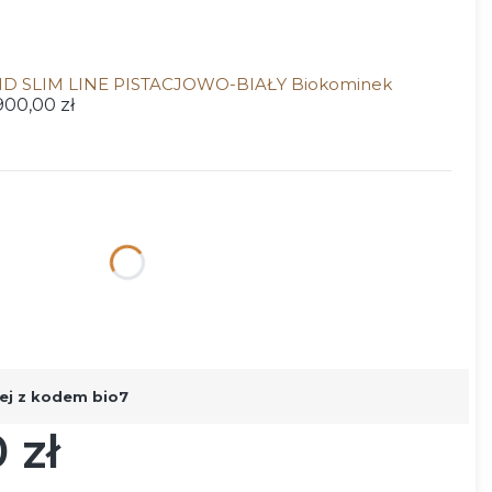
ND SLIM LINE PISTACJOWO-BIAŁY Biokominek
900,00 zł
ktu:
ą różnić się ceną
 RAL
Opcjonalne
ej z kodem bio7
 zł