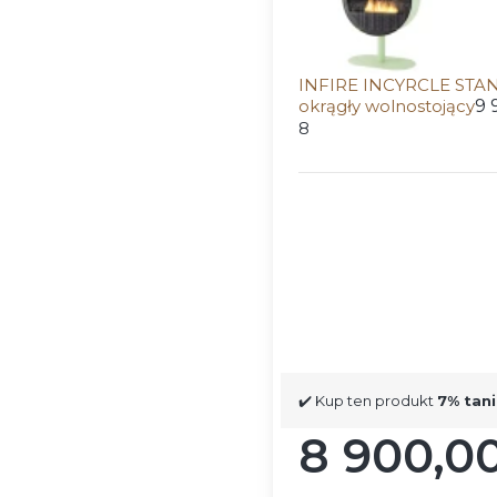
INFIRE INCYRCLE STA
okrągły wolnostojący
9 
8
Wybierz wariant produ
Poszczególne warianty mog
Wpisz wybrany kolor lub nr
✔️ Kup ten produkt
7% tani
8 900,00
Cena