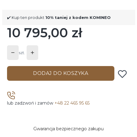
✔️ Kup ten produkt
10% taniej z kodem KOMINEO
10 795,00 zł
Cena
szt.
DODAJ DO KOSZYKA
lub zadzwoń i zamów
+48 22 465 95 65
Gwarancja bezpiecznego zakupu