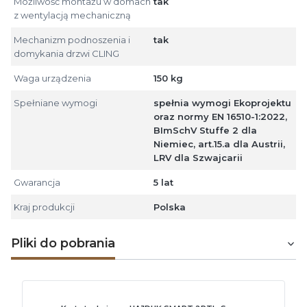
Możliwość montażu w domach
tak
z wentylacją mechaniczną
Mechanizm podnoszenia i
tak
domykania drzwi CLING
Waga urządzenia
150 kg
Spełniane wymogi
spełnia wymogi Ekoprojektu
oraz normy EN 16510-1:2022,
BImSchV Stuffe 2 dla
Niemiec, art.15.a dla Austrii,
LRV dla Szwajcarii
Gwarancja
5 lat
Kraj produkcji
Polska
Pliki do pobrania