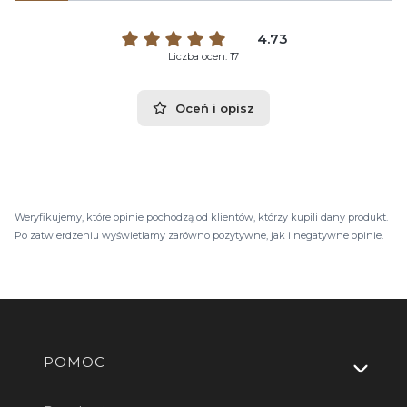
4.73
Liczba ocen: 17
Oceń i opisz
Weryfikujemy, które opinie pochodzą od klientów, którzy kupili dany produkt.
Po zatwierdzeniu wyświetlamy zarówno pozytywne, jak i negatywne opinie.
Linki w stopce
POMOC