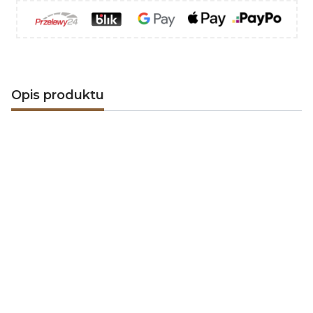
Opis produktu
Wkład kominkowy narożny
HAJDUK SMART 2PTh-S prawy
HAJDUK
jest największym w Polsce i Europie
Wschodniej producentem stalowo-szamotowych
wkładów kominkowych.
Wkłady kominkowe Hajduk
ze względu na swoje wyjątkowe cechy takie jak
trwałość, niezawodność, estetyka oraz precyzja
wykonania
widoczna w każdym detalu znalazły wielu
nabywców na rynkach Unii Europejskiej, jak również w