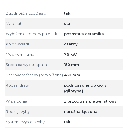
Zgodność z EcoDesign
tak
Materiał
stal
Wyłożenie komory paleniska
pozostała ceramika
Kolor wkładu
czarny
Moc nominalna
7,5 kW
Średnica wylotu spalin
150 mm
Szerokość fasady (przybliżona)
450 mm
Rodzaj drzwi
podnoszone do góry
(gilotyna)
Wizja ognia
z przodu i z prawej strony
Rodzaj szyby
narożna łączona
System czystej szyby
tak