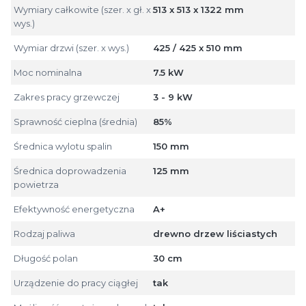
Wymiary całkowite (szer. x gł. x
513 x 513 x 1322 mm
wys.)
Wymiar drzwi (szer. x wys.)
425 / 425 x 510 mm
Moc nominalna
7.5 kW
Zakres pracy grzewczej
3 - 9 kW
Sprawność cieplna (średnia)
85%
Średnica wylotu spalin
150 mm
Średnica doprowadzenia
125 mm
powietrza
Efektywność energetyczna
A+
Rodzaj paliwa
drewno drzew liściastych
Długość polan
30 cm
Urządzenie do pracy ciągłej
tak