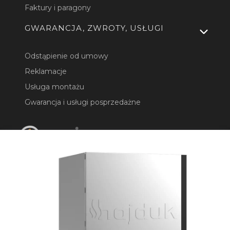
Faktury i paragony
GWARANCJA, ZWROTY, USŁUGI
Odstąpienie od umowy
Reklamacje
Usługa montażu
Gwarancja i usługi posprzedażne
Masz pytania? Zadzwoń:
22 4 65 95 65
lub napisz
biuro@komineo.pl