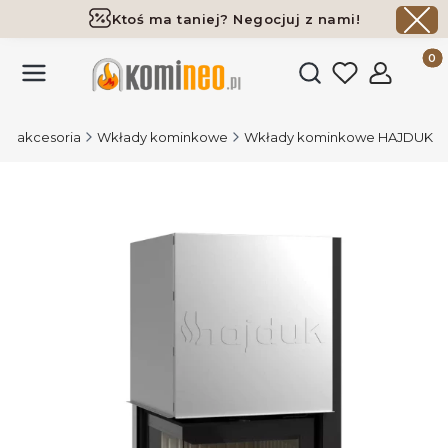
Ktoś ma taniej? Negocjuj z nami!
Darmowa dostawa już od 700 zł
Produk
Otwórz wyszukiwark
 i akcesoria
Wkłady kominkowe
Wkłady kominkowe HAJDUK