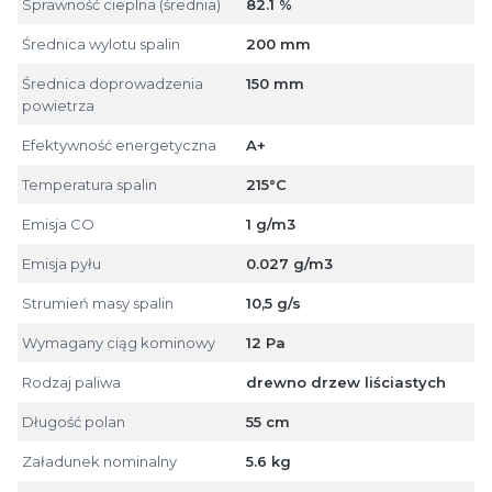
Sprawność cieplna (średnia)
82.1 %
Średnica wylotu spalin
200 mm
Średnica doprowadzenia
150 mm
powietrza
Efektywność energetyczna
A+
Temperatura spalin
215°C
Emisja CO
1 g/m3
Emisja pyłu
0.027 g/m3
Strumień masy spalin
10,5 g/s
Wymagany ciąg kominowy
12 Pa
Rodzaj paliwa
drewno drzew liściastych
Długość polan
55 cm
Załadunek nominalny
5.6 kg