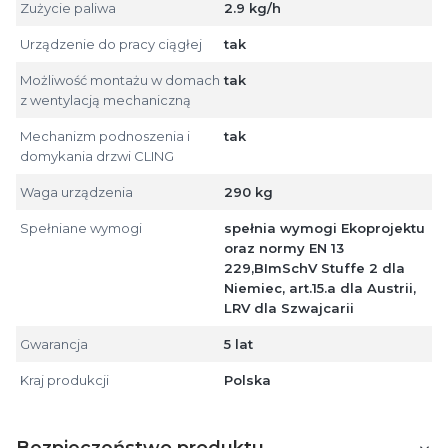
Zużycie paliwa
2.9 kg/h
Urządzenie do pracy ciągłej
tak
Możliwość montażu w domach
tak
z wentylacją mechaniczną
Mechanizm podnoszenia i
tak
domykania drzwi CLING
Waga urządzenia
290 kg
Spełniane wymogi
spełnia wymogi Ekoprojektu
oraz normy EN 13
229,BImSchV Stuffe 2 dla
Niemiec, art.15.a dla Austrii,
LRV dla Szwajcarii
Gwarancja
5 lat
Kraj produkcji
Polska