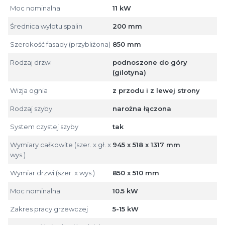
Moc nominalna
11 kW
Średnica wylotu spalin
200 mm
Szerokość fasady (przybliżona)
850 mm
Rodzaj drzwi
podnoszone do góry
(gilotyna)
Wizja ognia
z przodu i z lewej strony
Rodzaj szyby
narożna łączona
System czystej szyby
tak
Wymiary całkowite (szer. x gł. x
945 x 518 x 1317 mm
wys.)
Wymiar drzwi (szer. x wys.)
850 x 510 mm
Moc nominalna
10.5 kW
Zakres pracy grzewczej
5-15 kW