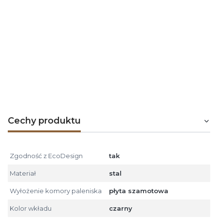
technologicznej linii malarskiej obejmującej
śrutowanie, malowanie robotem i suszenie.
Dzięki wieloletniemu doświadczeniu i stosowaniu
sprawdzonych rozwiązań technologicznych
HAJDUK
udziela
5-letniej gwarancji
na wkłady kominkowe
powietrzne, 5 lat na wkłady z płaszczem wodnym oraz
2 lata na wkłady i kasety na wymiar oraz drzwiczki do
komików otwartych.
Cechy produktu
Zgodność z EcoDesign
tak
Materiał
stal
Wyłożenie komory paleniska
płyta szamotowa
Kolor wkładu
czarny