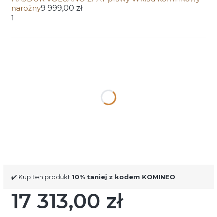
narożny
9 999,00 zł
1
Wybierz wariant produktu:
Poszczególne warianty mogą różnić się ceną
*
Kolor szamotu
Wybierz
*
Wykończenie drzwi
Wybierz
✔️ Kup ten produkt
10% taniej z kodem KOMINEO
17 313,00 zł
Cena