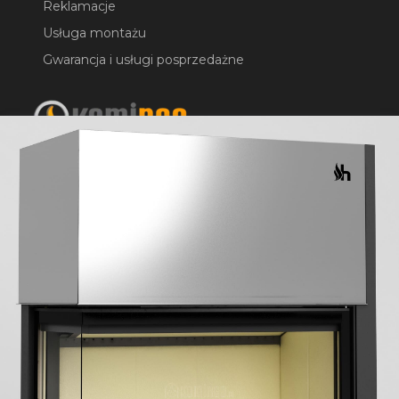
Reklamacje
Usługa montażu
Gwarancja i usługi posprzedażne
Masz pytania? Zadzwoń:
22 4 65 95 65
lub napisz
biuro@komineo.pl
Sklep stacjonarny:
KOMINEO.pl
ul. Bartycka 24/26 paw. 92
00-716 Warszawa