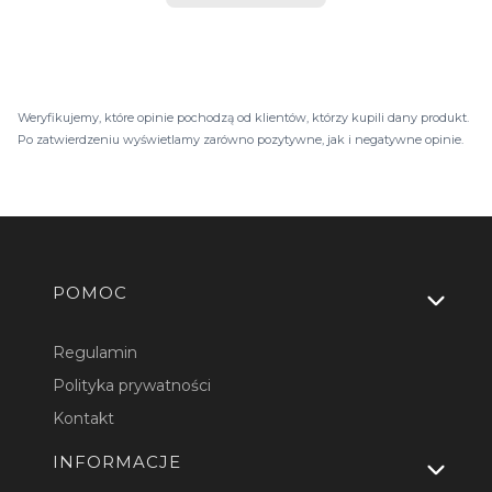
Weryfikujemy, które opinie pochodzą od klientów, którzy kupili dany produkt.
Po zatwierdzeniu wyświetlamy zarówno pozytywne, jak i negatywne opinie.
Linki w stopce
POMOC
Regulamin
Polityka prywatności
Kontakt
INFORMACJE