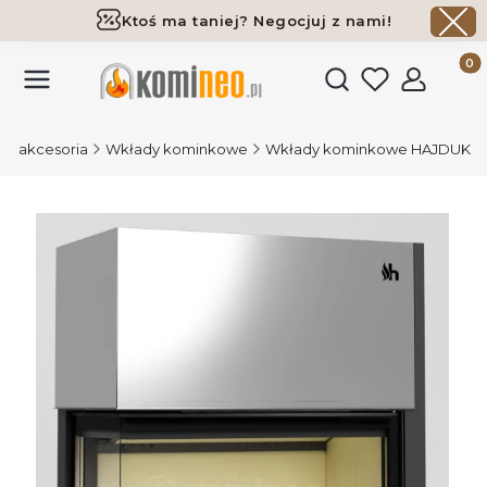
Ktoś ma taniej? Negocjuj z nami!
Darmowa dostawa już od 700 zł
Produk
Otwórz wyszukiwark
 i akcesoria
Wkłady kominkowe
Wkłady kominkowe HAJDUK