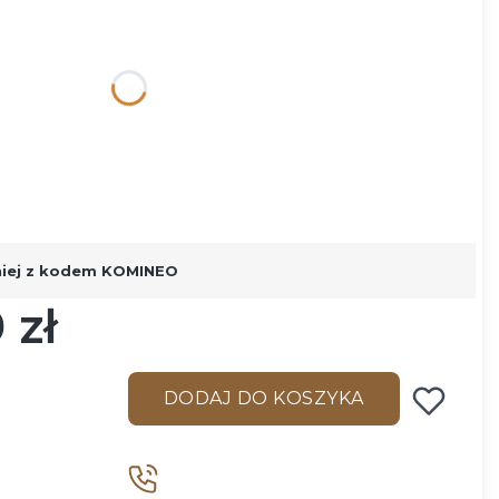
ą różnić się ceną
niej z kodem KOMINEO
 zł
DODAJ DO KOSZYKA