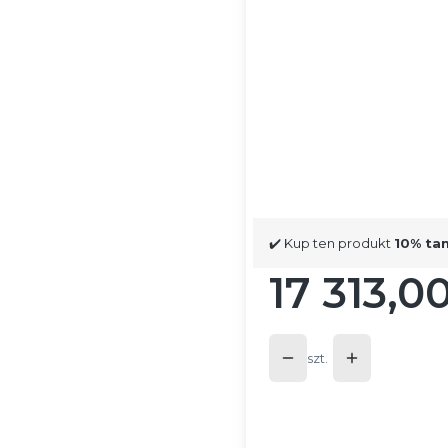
Poszczególne warianty mog
*
Kolor szamotu
Wybierz
*
Wykończenie drzwi
Wybierz
✔️ Kup ten produkt
10% ta
17 313,00
Cena
szt.