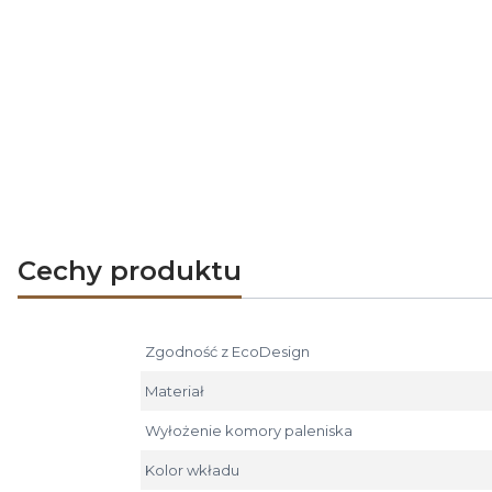
konieczności niszczenia często bar
pojemny wyjmowany popielnik,
żaroodporne szyby ceramiczne o wy
możliwość wyboru najbardziej odpo
wkłady kominkowe Hajduk
malowan
Dzięki wieloletniemu doświadczeniu i s
kominkowe powietrzne, 5 lat na wkłady z 
Cechy produktu
Zgodność z EcoDesign
Materiał
Wyłożenie komory paleniska
Kolor wkładu