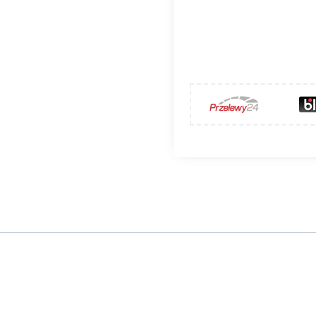
y HAJDUK VOLCANO 2BPTh prawy
uropie Wschodniej producentem stalowo-szamotowych w