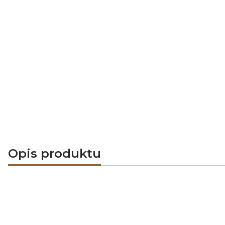
Opis produktu
Wkład kominkowy narożn
HAJDUK
jest największym w Polsce i E