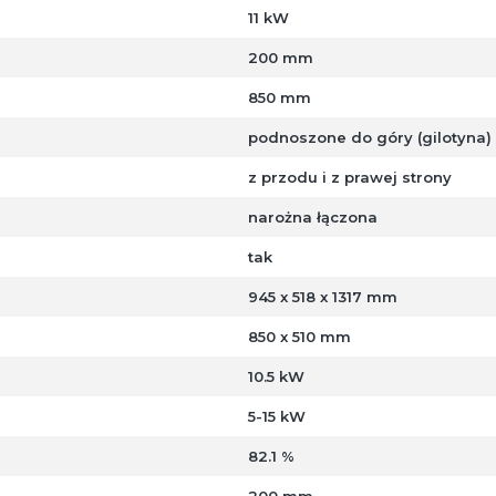
11 kW
200 mm
850 mm
podnoszone do góry (gilotyna)
z przodu i z prawej strony
narożna łączona
tak
945 x 518 x 1317 mm
850 x 510 mm
10.5 kW
5-15 kW
82.1 %
200 mm