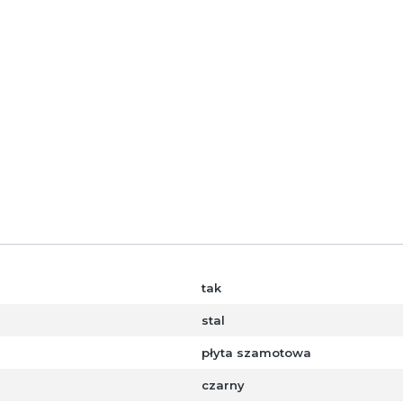
dzo kosztownej obudowy kominkowej,
trzymałości temperaturowej do 800°C,
wiednich dodatków ozdobnych,
e są na technologicznej linii malarskiej obejmującej śrut
tosowaniu sprawdzonych rozwiązań technologicznych
HAJD
płaszczem wodnym oraz 2 lata na wkłady i kasety na wymia
tak
stal
płyta szamotowa
czarny