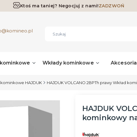
Ktoś ma taniej? Negocjuj z nami!
ZADZWOŃ
Darmowa dostawa już od 700 zł
ro@komineo.pl
 kominkowe
Wkłady kominkowe
Akcesori
 kominkowe HAJDUK
HAJDUK VOLCANO 2BPTh prawy Wkład komi
HAJDUK VOLC
kominkowy n