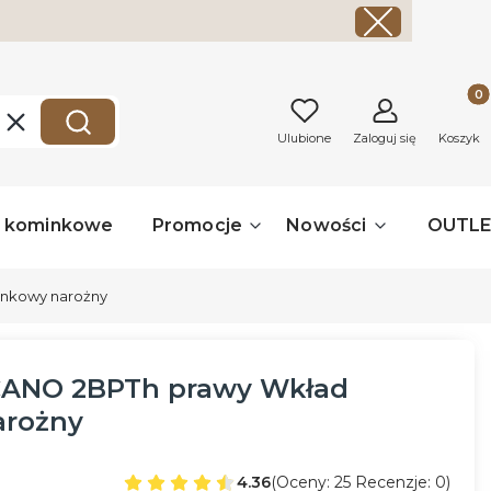
Produk
Wyczyść
Szukaj
Ulubione
Zaloguj się
Koszyk
a kominkowe
Promocje
Nowości
OUTL
nkowy narożny
ANO 2BPTh prawy Wkład
arożny
4.36
(Oceny: 25 Recenzje: 0)