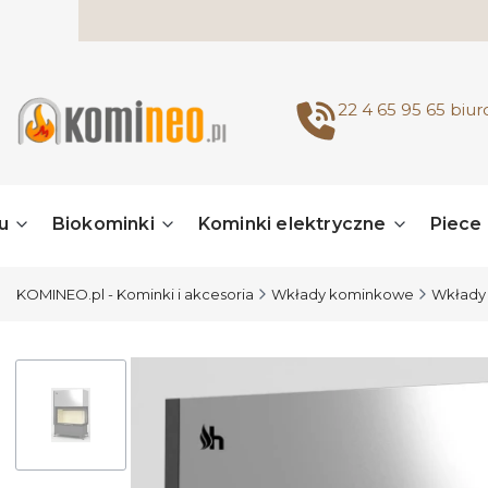
22 4 65 95 65
biu
u
Biokominki
Kominki elektryczne
Piece
KOMINEO.pl - Kominki i akcesoria
Wkłady kominkowe
Wkłady