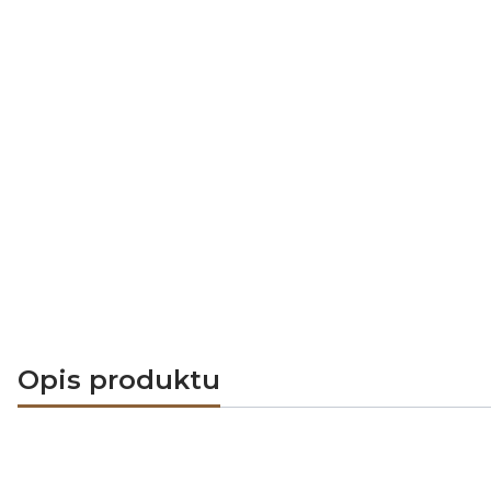
Opis produktu
Wkład z płaszczem wod