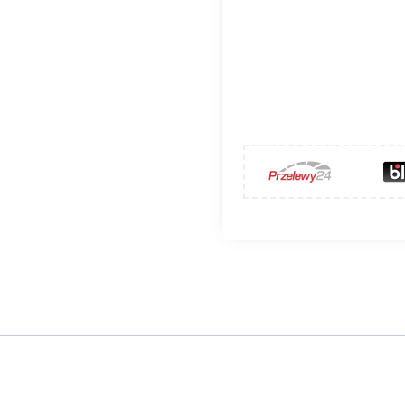
nym HAJDUK VOLCANO WPh-18