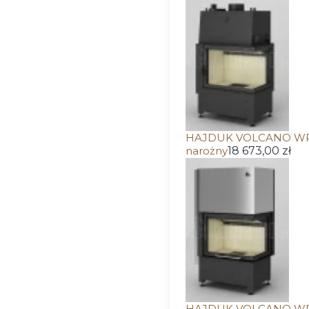
HAJDUK VOLCANO WP-1
narożny
18 673,00 zł
HAJDUK VOLCANO WPh-