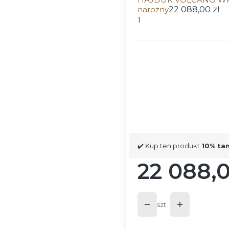
narożny
22 088,00 zł
1
Wybierz wariant produ
Poszczególne warianty mog
*
Wykończenie drzwi
Wybierz
✔️ Kup ten produkt
10% ta
22 088,0
Cena
szt.