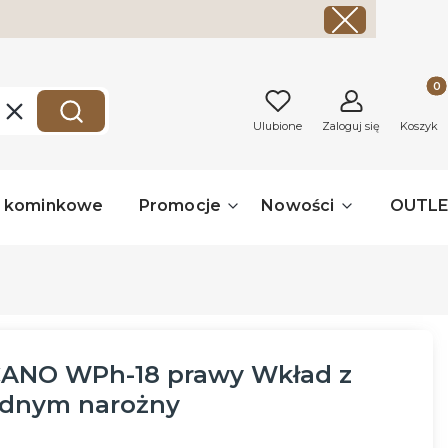
Produk
Wyczyść
Szukaj
Ulubione
Zaloguj się
Koszyk
a kominkowe
Promocje
Nowości
OUTL
ANO WPh-18 prawy Wkład z
dnym narożny