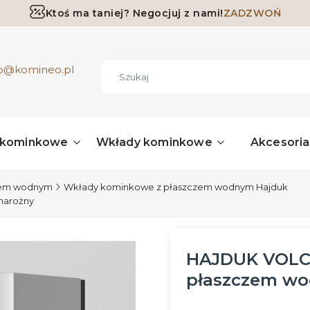
Ktoś ma taniej? Negocjuj z nami!
ZADZWOŃ
Darmowa dostawa już od 700 zł
ro@komineo.pl
 kominkowe
Wkłady kominkowe
Akcesori
zem wodnym
Wkłady kominkowe z płaszczem wodnym Hajduk
narożny
HAJDUK VOLC
płaszczem wo