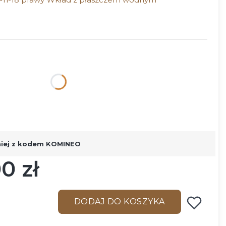
ktu:
ą różnić się ceną
niej z kodem KOMINEO
0 zł
DODAJ DO KOSZYKA