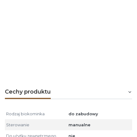
biokominków
INFIRE
, a nasza współpraca trwa niemal
od początku powstania tej firmy. Dysponujemy jedną z
największych ekspozycji biokominków
INFIRE
w
Polsce.
Dzięki wieloletniej współpracy z tym producentem
zdobyliśmy ogromne doświadczenie w zakresie
znajomości samych produktów, a także ich
bezpiecznego montażu. Oferujemy pomoc na etapie
sprzedaży, ale co bardziej istotne, również pełne
wsparcie posprzedażowe
.
Cechy produktu
Rodzaj biokominka
do zabudowy
Sterowanie
manualne
Do użytku zewnętrznego
nie