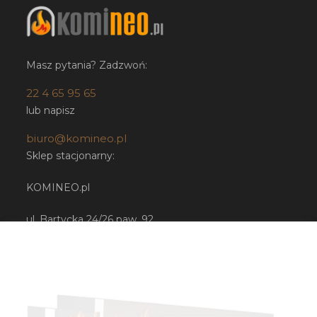
Masz pytania? Zadzwoń:
22 4 65 95 65
lub napisz
biuro@komineo.pl
Sklep stacjonarny:
KOMINEO.pl
ul. Bartycka 24/26 paw. 92
00-716 Warszawa
NIP: 5252224948