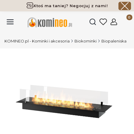
Ktoś ma taniej? Negocjuj z nami!
Darmowa dostawa już od 700 zł
Produk
Otwórz wyszukiwark
KOMINEO.pl - Kominki i akcesoria
Biokominki
Biopaleniska