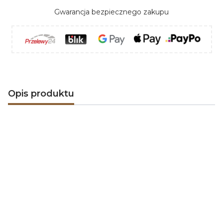
Gwarancja bezpiecznego zakupu
Opis produktu
INFIRE
to polska firma specjalizująca się w produkcji
nowoczesnych
biokominków
. Misją INFIRE'a jest
stworzenie możliwości cieszenia się ciepłem
domowego ogniska w każdym wnętrzu. Do produkcji
swoich urządzeń
INFIRE
wykorzystuje tylko najwyższej
jakości materiały, co gwarantuje bezpieczne
użytkowanie i niepowtarzalny design.
Biokominek do zabudowy INFIRE