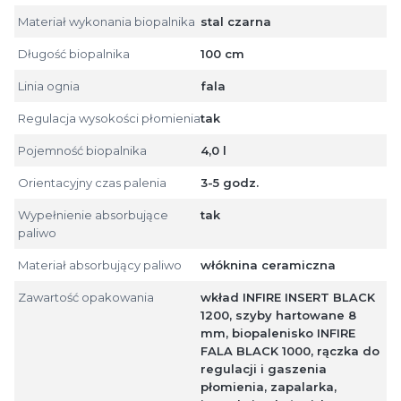
Materiał wykonania biopalnika
stal czarna
Długość biopalnika
100 cm
Linia ognia
fala
Regulacja wysokości płomienia
tak
Pojemność biopalnika
4,0 l
Orientacyjny czas palenia
3-5 godz.
Wypełnienie absorbujące
tak
paliwo
Materiał absorbujący paliwo
włóknina ceramiczna
Zawartość opakowania
wkład INFIRE INSERT BLACK
1200, szyby hartowane 8
mm, biopalenisko INFIRE
FALA BLACK 1000, rączka do
regulacji i gaszenia
płomienia, zapalarka,