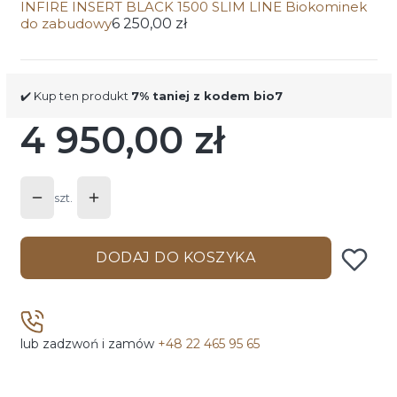
INFIRE INSERT BLACK 1500 SLIM LINE Biokominek
do zabudowy
6 250,00 zł
✔️ Kup ten produkt
7% taniej z kodem bio7
4 950,00 zł
Cena
szt.
DODAJ DO KOSZYKA
lub zadzwoń i zamów
+48 22 465 95 65