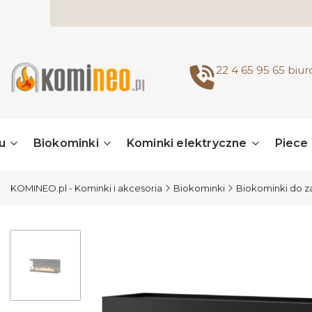
22 4 65 95 65
biu
u
Biokominki
Kominki elektryczne
Piece
KOMINEO.pl - Kominki i akcesoria
Biokominki
Biokominki do 