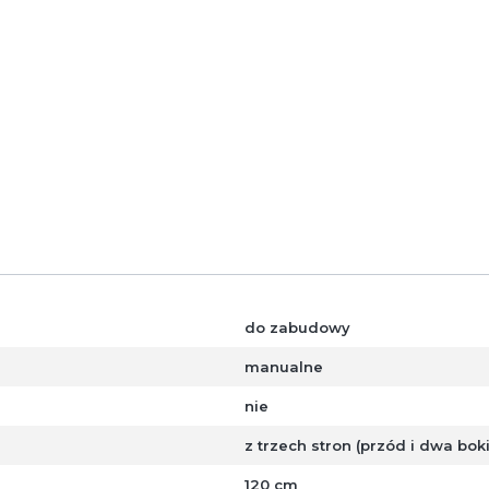
ogromne doświadczenie w 
także ich bezpiecznego m
sprzedaży, ale co bardziej 
posprzedażowe
.
do zabudowy
manualne
nie
z trzech stron (przód i dwa boki
120 cm