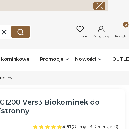
Produk
Wyczyść
Szukaj
Ulubione
Zaloguj się
Koszyk
a kominkowe
Promocje
Nowości
OUTL
stronny
 C1200 Vers3 Biokominek do
jstronny
4.67
(Oceny: 13 Recenzje: 0)