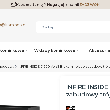
Ktoś ma taniej? Negocjuj z nami!
ZADZWOŃ
Darmowa dostawa już od 700 zł
ro@komineo.pl
 kominkowe
Wkłady kominkowe
Akcesori
zabudowy
INFIRE INSIDE C1200 Vers3 Biokominek do zabudowy trój
INFIRE INSIDE
zabudowy tró