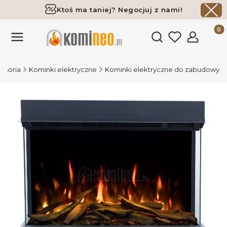
Ktoś ma taniej? Negocjuj z nami!
Darmowa dostawa już od 700 zł
Produk
Otwórz wyszukiwark
cesoria
Kominki elektryczne
Kominki elektryczne do zabudowy