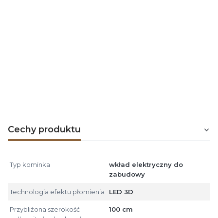
Grzejnik posiada 2 poziomy mocy
do wyboru.
Termostat
pozwala osiągnąć i utrzymać komfortową
temperaturę w zakresie 20-30°C
Cechy produktu
Typ kominka
wkład elektryczny do
zabudowy
Technologia efektu płomienia
LED 3D
Przybliżona szerokość
100 cm