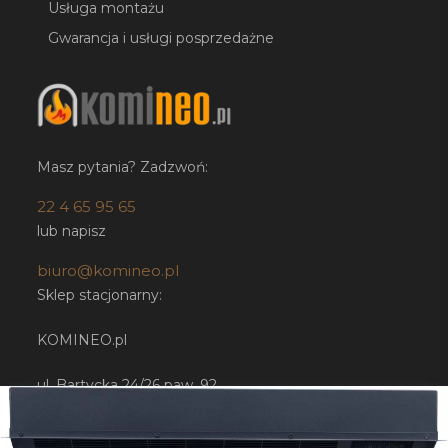
Usługa montażu
Gwarancja i usługi posprzedażne
Masz pytania? Zadzwoń:
22 4 65 95 65
lub napisz
biuro@komineo.pl
Sklep stacjonarny:
KOMINEO.pl
ul. Bartycka 24/26 paw. 92
00-716 Warszawa
NIP: 5252224948