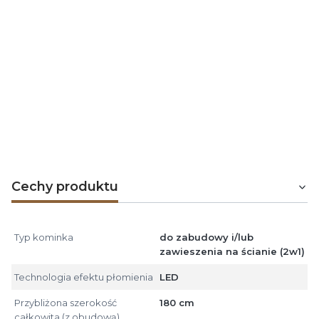
Grzejnik posiada 2 poziomy mocy
do wyboru.
Termostat
pozwala osiągnąć i utrzymać komfortową
temperaturę w zakresie 18-30°C
Cechy produktu
Typ kominka
do zabudowy i/lub
zawieszenia na ścianie (2w1)
Technologia efektu płomienia
LED
Przybliżona szerokość
180 cm
całkowita (z obudową)