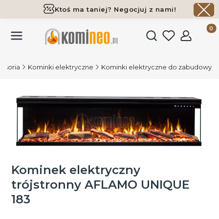
Ktoś ma taniej? Negocjuj z nami!
Darmowa dostawa już od 700 zł
Produk
Otwórz wyszukiwark
cesoria
Kominki elektryczne
Kominki elektryczne do zabudowy
Kominek elektryczny
trójstronny AFLAMO UNIQUE
183