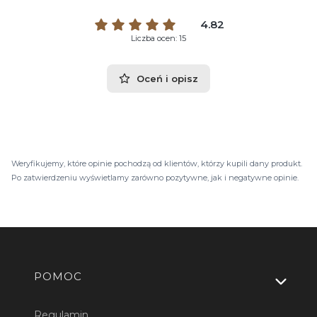
4.82
Liczba ocen: 15
Oceń i opisz
Weryfikujemy, które opinie pochodzą od klientów, którzy kupili dany produkt.
Po zatwierdzeniu wyświetlamy zarówno pozytywne, jak i negatywne opinie.
Linki w stopce
POMOC
Regulamin