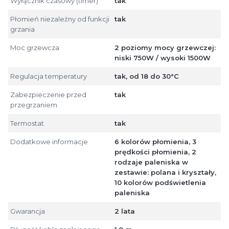
Wyłącznik czasowy (timer)
tak
Płomień niezależny od funkcji
tak
grzania
Moc grzewcza
2 poziomy mocy grzewczej:
niski 750W / wysoki 1500W
Regulacja temperatury
tak, od 18 do 30°C
Zabezpieczenie przed
tak
przegrzaniem
Termostat
tak
Dodatkowe informacje
6 kolorów płomienia, 3
prędkości płomienia, 2
rodzaje paleniska w
zestawie: polana i kryształy,
10 kolorów podświetlenia
paleniska
Gwarancja
2 lata