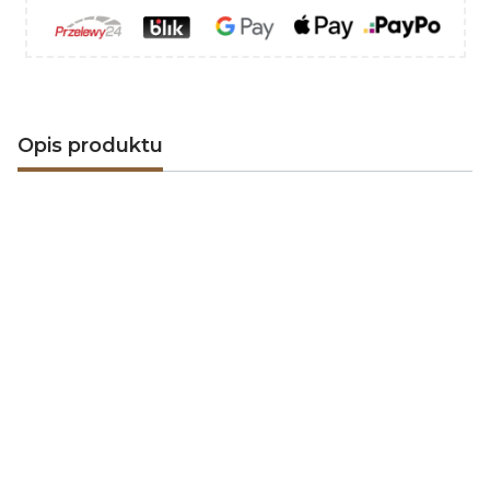
Opis produktu
Emotion Flame
to europejski producent
nowoczesnych kominków elektrycznych, który łączy
funkcjonalność, bezpieczeństwo i atrakcyjny design.
Marka koncentruje się na tworzeniu urządzeń, które są
łatwe w montażu, energooszczędne i dopasowane do
współczesnych wnętrz.
Kominki elektryczne Emotion Flame
wyróżniają się
realistycznym efektem płomienia LED, prostą obsługą
oraz rozwiązaniami zwiększającymi komfort
codziennego użytkowania. To produkty