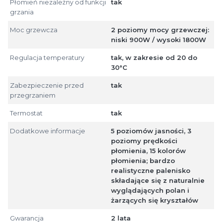
Płomień niezależny od funkcji
tak
grzania
Moc grzewcza
2 poziomy mocy grzewczej:
niski 900W / wysoki 1800W
Regulacja temperatury
tak, w zakresie od 20 do
30°C
Zabezpieczenie przed
tak
przegrzaniem
Termostat
tak
Dodatkowe informacje
5 poziomów jasności, 3
poziomy prędkości
płomienia, 15 kolorów
płomienia; bardzo
realistyczne palenisko
składające się z naturalnie
wyglądających polan i
żarzących się kryształów
Gwarancja
2 lata