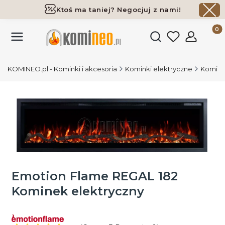
Ktoś ma taniej? Negocjuj z nami!
Darmowa dostawa już od 700 zł
Produk
Otwórz wyszukiwark
KOMINEO.pl - Kominki i akcesoria
Kominki elektryczne
Komink
Emotion Flame REGAL 182
Kominek elektryczny