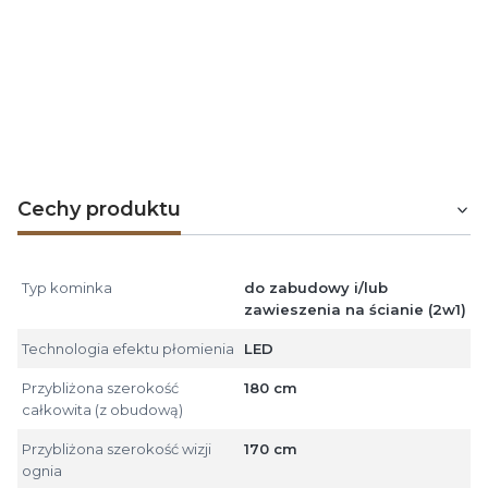
dotykowym lub aplikacją gwarantuje wygodę
użytkowania.
Emotion Flame REGAL to sposób, by wprowadzić do
wnętrza ciepło, światło i elegancki, nowoczesny
charakter – bez konieczności instalacji tradycyjnego
kominka.
Cechy produktu
Typ kominka
do zabudowy i/lub
zawieszenia na ścianie (2w1)
Technologia efektu płomienia
LED
Przybliżona szerokość
180 cm
całkowita (z obudową)
Przybliżona szerokość wizji
170 cm
ognia