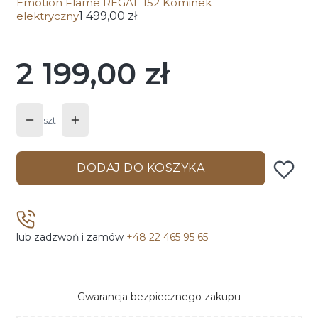
Emotion Flame REGAL 152 Kominek
elektryczny
1 499,00 zł
2 199,00 zł
Cena
szt.
DODAJ DO KOSZYKA
lub zadzwoń i zamów
+48 22 465 95 65
Gwarancja bezpiecznego zakupu