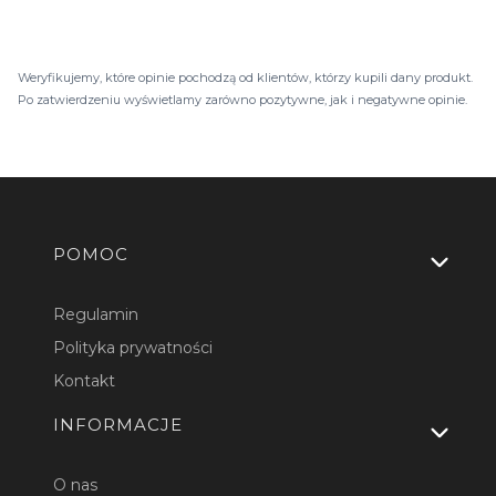
Weryfikujemy, które opinie pochodzą od klientów, którzy kupili dany produkt.
Po zatwierdzeniu wyświetlamy zarówno pozytywne, jak i negatywne opinie.
Linki w stopce
POMOC
Regulamin
Polityka prywatności
Kontakt
INFORMACJE
O nas