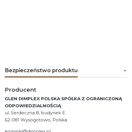
kominków gazowych Faber posiadają opcję zasilania
propanem. Gaz nie dostaje się do kominka za pomocą
przyłącza, ale dzięki sprytnie podłączonym butlom
gazowym. W ten prosty sposób można napawać się
ciepłem i wyjątkową atmosferą, którą tworzy Twój
wymarzony kominek nawet bez podłączania gazu
ziemnego.
Bezpieczeństwo produktu
Producent
GLEN DIMPLEX POLSKA SPÓŁKA Z OGRANICZONĄ
ODPOWIEDZIALNOŚCIĄ
ul. Serdeczna 8, budynek E
62-081 Wysogotowo, Polska
kominki@dimplex.pl