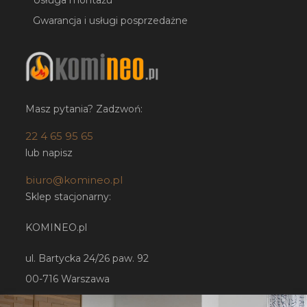
Gwarancja i usługi posprzedażne
Masz pytania? Zadzwoń:
22 4 65 95 65
lub napisz
biuro@komineo.pl
Sklep stacjonarny:
KOMINEO.pl
ul. Bartycka 24/26 paw. 92
00-716 Warszawa
NIP: 5252224948