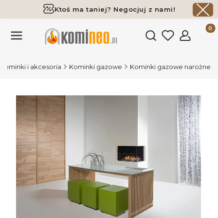
Ktoś ma taniej? Negocjuj z nami!
Darmowa dostawa już od 700 zł
Produk
Otwórz wyszukiwark
Kominki i akcesoria
Kominki gazowe
Kominki gazowe narożne