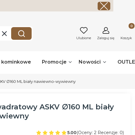
Produk
Wyczyść
Szukaj
Ulubione
Zaloguj się
Koszyk
a kominkowe
Promocje
Nowości
OUTL
KV ∅160 ML biały nawiewno-wywiewny
adratowy ASKV ∅160 ML biały
wiewny
5.00
(Oceny: 2 Recenzje: 0)