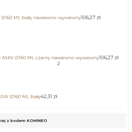
V ∅160 ML biały nawiewno-wywiewny
106,27 zł
 ASKV ∅160 ML czarny nawiewno-wywiewny
106,27 zł
2
SW ∅160 ML biały
42,31 zł
niej z kodem KOMINEO