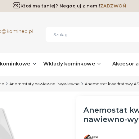
Ktoś ma taniej? Negocjuj z nami!
ZADZWOŃ
Darmowa dostawa już od 700 zł
ro@komineo.pl
 kominkowe
Wkłady kominkowe
Akcesori
jne
Anemostaty nawiewne i wywiewne
Anemostat kwadratowy AS
Anemostat kw
nawiewno-wy