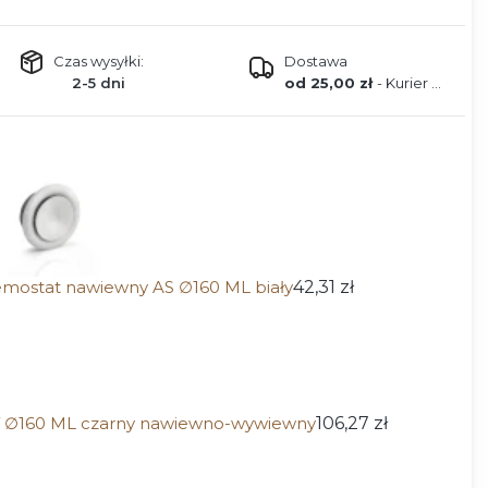
Czas wysyłki:
Dostawa
2-5 dni
od 25,00 zł
- Kurier DPD
mostat nawiewny AS ∅160 ML biały
42,31 zł
V ∅160 ML czarny nawiewno-wywiewny
106,27 zł