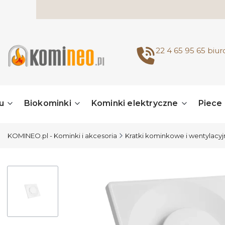
22 4 65 95 65
biu
u
Biokominki
Kominki elektryczne
Piece
KOMINEO.pl - Kominki i akcesoria
Kratki kominkowe i wentylacy