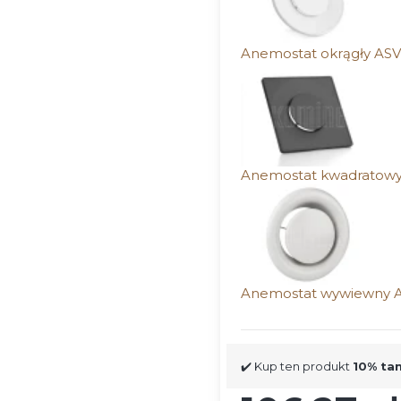
Anemostat okrągły AS
Anemostat kwadratowy
Anemostat wywiewny A
✔️ Kup ten produkt
10% ta