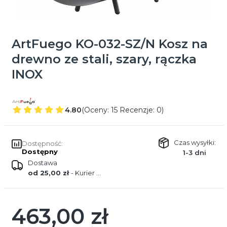
ArtFuego KO-032-SZ/N Kosz na
drewno ze stali, szary, rączka
INOX
4.80
(Oceny: 15 Recenzje: 0)
Czas wysyłki:
Dostępność:
Dostępny
1-3 dni
Dostawa
od 25,00 zł
- Kurier DPD
463,00 zł
Cena