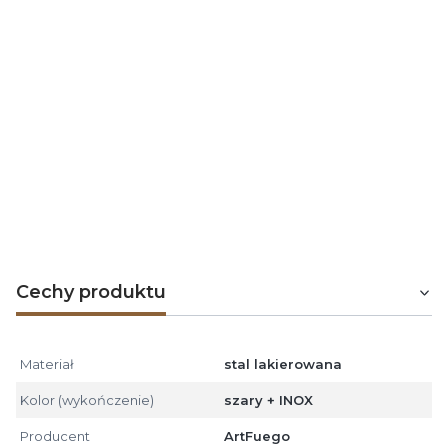
Kosz na drewno półokrągły szer. 38 x gł. 50 cm, ze stali
malowanej proszkowo na szaro, rączka inox
Producent:
ArtFuego
Numer katalogowy:
KO-032-SZ/N
stal malowano
proszkowo na szaro,
Kolor - wykończenie:
rączka ze stali
nierdzewnej INOX
Wymiary (wys./szer.):
380x500 mm
Cechy produktu
Materiał
stal lakierowana
Kolor (wykończenie)
szary + INOX
Producent
ArtFuego