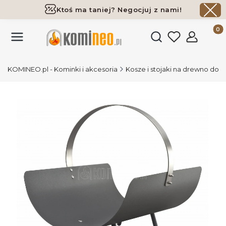
Ktoś ma taniej? Negocjuj z nami!
Darmowa dostawa już od 700 zł
Produk
Otwórz wyszukiwark
KOMINEO.pl - Kominki i akcesoria
Kosze i stojaki na drewno do 