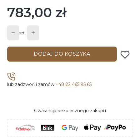
783,00 zł
Cena
szt.
DODAJ DO KOSZYKA
lub zadzwoń i zamów
+48 22 465 95 65
Gwarancja bezpiecznego zakupu