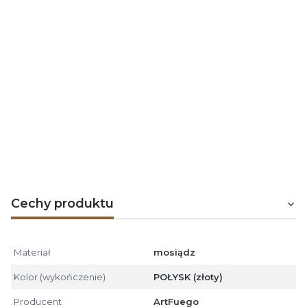
ruszt
oraz
stojaki na zapałki.
Kosz na drewno okrągły, rączka rurka łuk, wykonany z
mosiądzu POŁYSK
Producent:
ArtFuego
Numer katalogowy:
KO-214
Kolor - wykończenie:
mosiądz POŁYSK
Wymiary (szer./wys.):
490x480 mm
Cechy produktu
Materiał
mosiądz
Kolor (wykończenie)
POŁYSK (złoty)
Producent
ArtFuego