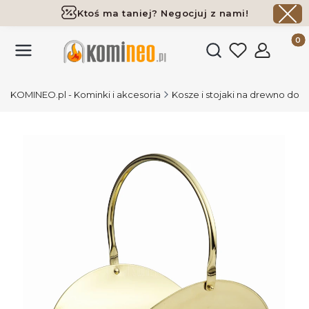
Ktoś ma taniej? Negocjuj z nami!
Darmowa dostawa już od 700 zł
Produk
Otwórz wyszukiwark
KOMINEO.pl - Kominki i akcesoria
Kosze i stojaki na drewno do 