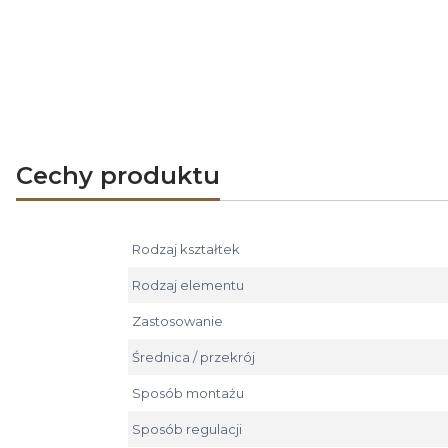
Czerpnia powietrza CZNP-CH posiada siat
Czerpnia okrągła DARCO CZNP-CH jest dostę
Cechy produktu
Rodzaj kształtek
Rodzaj elementu
Zastosowanie
Średnica / przekrój
Sposób montażu
Sposób regulacji