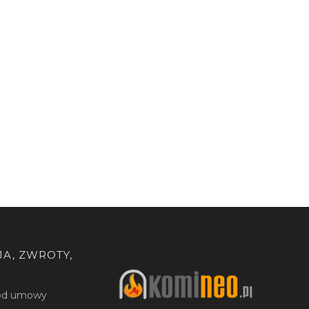
A, ZWROTY,
 od umowy