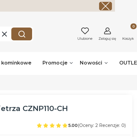
Produk
Wyczyść
Szukaj
Ulubione
Zaloguj się
Koszyk
a kominkowe
Promocje
Nowości
OUTL
ietrza CZNP110-CH
5.00
(Oceny: 2 Recenzje: 0)