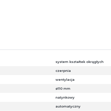
kę zabezpieczającą przed przedostaniem się do przewodu 
pna dla kanałów o średnicach: ø 80, 100, 110, 125, 150, 160
system kształtek okrągłych
czerpnia
wentylacja
ø110 mm
natynkowy
automatyczny