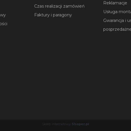
Reklamacje
Czas realizacji zamówień
Usługa mont
owy
Faktury i paragony
Gwarancja i u
ości
posprzedażn
Sklep internetowy
Shoper.pl