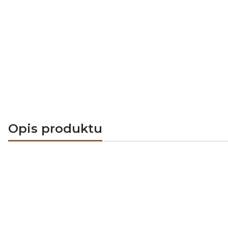
Opis produktu
Okrągła czerpnia powietrza DARCO C
Zewnętrzny element czerpni został wykon
ocynkowanej (CZNP-OC) i polakierowane n
Zastosowany materiał zapewnia odpornoś