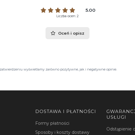
5.00
Liczba ocen: 2
Oceń i opisz
Po zatwierdzeniu wyświetlamy zarówno pozytywne, jak i negatywne opinie.
DOSTAWA I PŁATNOŚCI
GWARANCJ
USŁUGI
Formy płatności
Odstąpienie
Sposoby i koszty dostawy