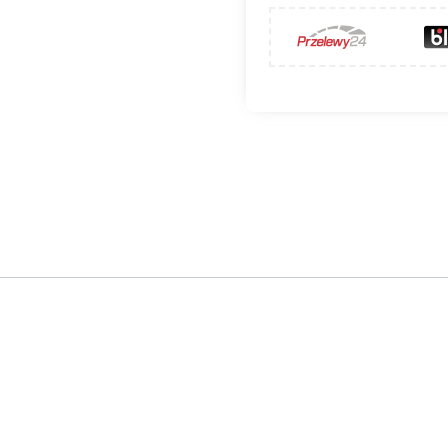
ZNP-CH
zabezpiecza wylot lub wlot kanału wentylacyjnego.
any z blachy chromoniklowej. W ofercie dostępne są tak
a kolor biały (CZNP-ML).
ć na temperaturę do 250ºC.