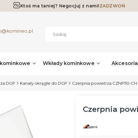
Ktoś ma taniej? Negocjuj z nami!
ZADZWOŃ
Darmowa dostawa już od 700 zł
ro@komineo.pl
 kominkowe
Wkłady kominkowe
Akcesori
rza DGP
Kanały okrągłe do DGP
Czerpnia powietrza CZNP110-CH
Czerpnia pow