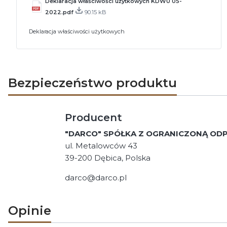
Deklaracja właściwości użytkowych KDWU 05-
2022.pdf
90.15 kB
Deklaracja właściwości użytkowych
Bezpieczeństwo produktu
Producent
"DARCO" SPÓŁKA Z OGRANICZONĄ OD
ul. Metalowców 43
39-200 Dębica, Polska
darco@darco.pl
Opinie