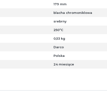
179 mm
blacha chromoniklowa
srebrny
250ºC
0,53 kg
Darco
Polska
24 miesiące