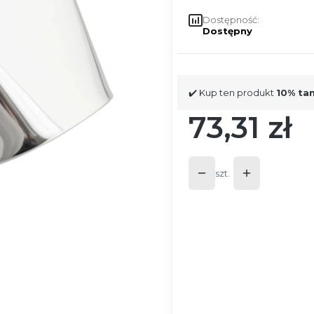
Dostępność:
Dostępny
✔️ Kup ten produkt
10% ta
73,31 zł
Cena
szt.