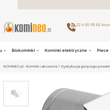
22 4 65 95 65
biu
u
Biokominki
Kominki elektryczne
Piece
KOMINEO.pl - Kominki i akcesoria
Dystrybucja gorącego powiet