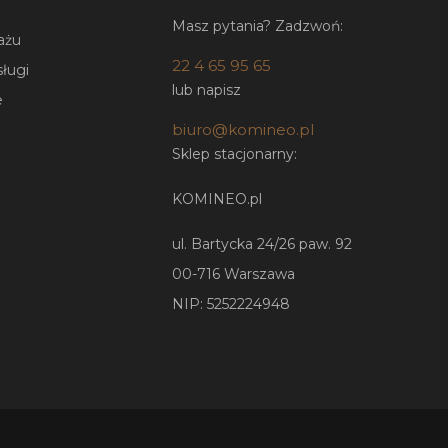
Masz pytania? Zadzwoń:
ażu
22 4 65 95 65
sługi
lub napisz
e
biuro@komineo.pl
Sklep stacjonarny:
KOMINEO.pl
ul. Bartycka 24/26 paw. 92
00-716 Warszawa
NIP: 5252224948