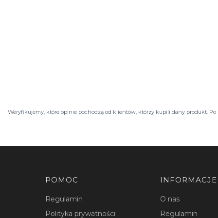
Weryfikujemy, które opinie pochodzą od klientów, którzy kupili dany produkt. 
Linki w stopce
POMOC
INFORMACJE
Regulamin
O nas
Polityka prywatności
Regulamin