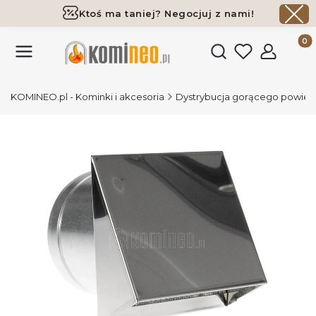
Ktoś ma taniej? Negocjuj z nami!
Darmowa dostawa już od 700 zł
Produk
Otwórz wyszukiwark
KOMINEO.pl - Kominki i akcesoria
Dystrybucja gorącego powiet