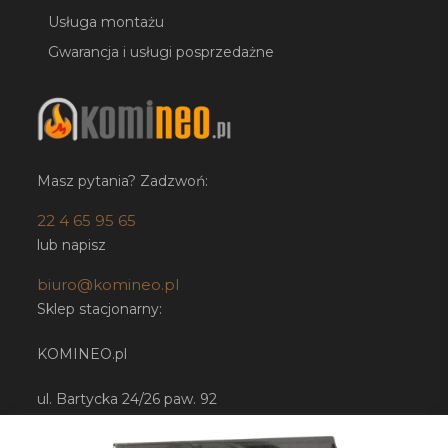
Usługa montażu
Gwarancja i usługi posprzedażne
Masz pytania? Zadzwoń:
22 4 65 95 65
lub napisz
biuro@komineo.pl
Sklep stacjonarny:
KOMINEO.pl
ul. Bartycka 24/26 paw. 92
00-716 Warszawa