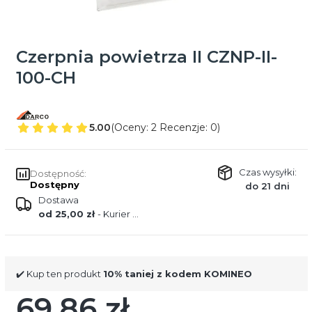
Czerpnia powietrza II CZNP-II-
100-CH
5.00
(Oceny: 2 Recenzje: 0)
Czas wysyłki:
Dostępność:
Dostępny
do 21 dni
Dostawa
od 25,00 zł
- Kurier DPD
✔️ Kup ten produkt
10% taniej z kodem KOMINEO
69,86 zł
Cena