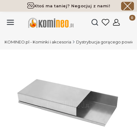
Ktoś ma taniej? Negocjuj z nami!
Darmowa dostawa już od 700 zł
Produk
Otwórz wyszukiwark
KOMINEO.pl - Kominki i akcesoria
Dystrybucja gorącego powiet