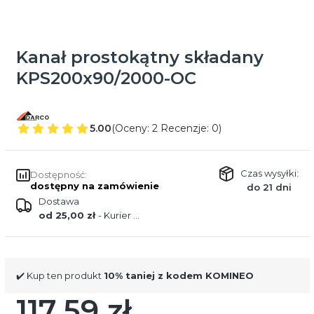
Kanał prostokątny składany
KPS200x90/2000-OC
5.00
(Oceny: 2 Recenzje: 0)
Czas wysyłki:
Dostępność:
dostępny na zamówienie
do 21 dni
Dostawa
od 25,00 zł
- Kurier DPD
✔️ Kup ten produkt
10% taniej z kodem KOMINEO
117,59 zł
Cena