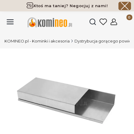
Ktoś ma taniej? Negocjuj z nami!
Darmowa dostawa już od 700 zł
Produk
Otwórz wyszukiwark
KOMINEO.pl - Kominki i akcesoria
Dystrybucja gorącego powiet