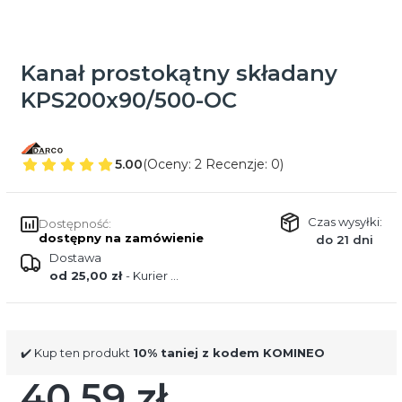
Kanał prostokątny składany
KPS200x90/500-OC
5.00
(Oceny: 2 Recenzje: 0)
Czas wysyłki:
Dostępność:
dostępny na zamówienie
do 21 dni
Dostawa
od 25,00 zł
- Kurier DPD
✔️ Kup ten produkt
10% taniej z kodem KOMINEO
40,59 zł
Cena