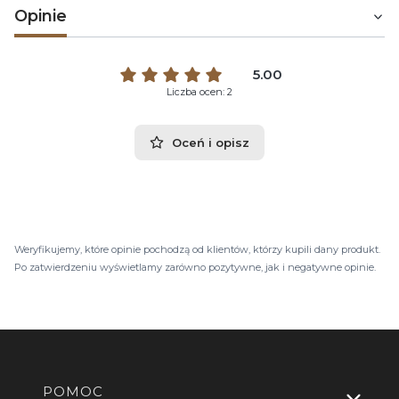
Opinie
5.00
Liczba ocen: 2
Oceń i opisz
Weryfikujemy, które opinie pochodzą od klientów, którzy kupili dany produkt.
Po zatwierdzeniu wyświetlamy zarówno pozytywne, jak i negatywne opinie.
Linki w stopce
POMOC