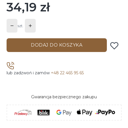
34,19 zł
Cena
szt.
DODAJ DO KOSZYKA
lub zadzwoń i zamów
+48 22 465 95 65
Gwarancja bezpiecznego zakupu