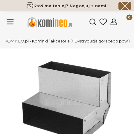
Ktoś ma taniej? Negocjuj z nami!
Darmowa dostawa już od 700 zł
Produk
Otwórz wyszukiwark
KOMINEO.pl - Kominki i akcesoria
Dystrybucja gorącego powiet