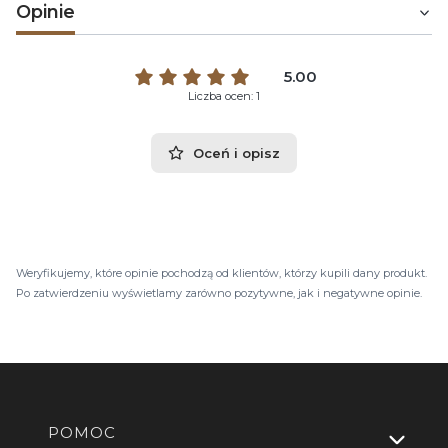
Opinie
5.00
Liczba ocen: 1
Oceń i opisz
Weryfikujemy, które opinie pochodzą od klientów, którzy kupili dany produkt.
Po zatwierdzeniu wyświetlamy zarówno pozytywne, jak i negatywne opinie.
Linki w stopce
POMOC