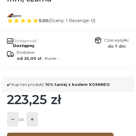
5.00
(Oceny: 1 Recenzje: 0)
Czas wysyłki:
Dostępność:
Dostępny
do 7 dni
Dostawa
od 25,00 zł
- Kurier DPD
✔️ Kup ten produkt
10% taniej z kodem KOMINEO
223,25 zł
Cena
szt.