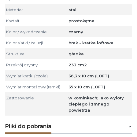
Materiał
stal
Kształt
prostokątna
Kolor / wykończenie
czarny
Kolor siatki / żaluzji
brak - kratka loftowa
Struktura
gładka
Przekrój czynny
233 cm2
Wymiar kratki (czoła)
36,3 x 10 cm (LOFT)
Wymiar montażowy (ramki)
35 x 10 cm (LOFT)
Zastosowanie
w kominkach; jako wyloty
ciepłego i zmnego
powietrza
Pliki do pobrania