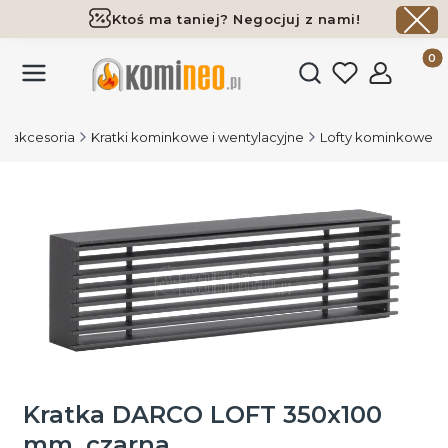
Ktoś ma taniej? Negocjuj z nami!
Darmowa dostawa już od 700 zł
Produk
Otwórz wyszukiwark
 i akcesoria
Kratki kominkowe i wentylacyjne
Lofty kominkowe
Kratka DARCO LOFT 350x100
mm, czarna