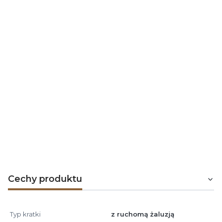
ŻALUZJA
ŻALUZJA OTWARTA:
ZAMKNIĘTA:
Cechy produktu
Typ kratki
z ruchomą żaluzją