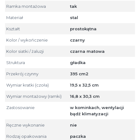
Ramka montażowa
tak
Materiał
stal
Kształt
prostokątna
Kolor / wykończenie
czarny
Kolor siatki / żaluzji
czarna matowa
Struktura
gładka
Przekrój czynny
395 cm2
Wymiar kratki (czoła)
19,5 x 32,5 cm
Wymiar montażowy (ramki)
16,8 x 30,3 cm
Zastosowanie
w kominkach, wentylacji
bądź klimatyzacji
Ręczne wykonanie
nie
Rodzaj opakowania
paczka