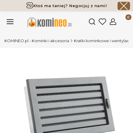
Ktoś ma taniej? Negocjuj z nami!
Darmowa dostawa już od 700 zł
Produk
Otwórz wyszukiwark
KOMINEO.pl - Kominki i akcesoria
Kratki kominkowe i wentylacy