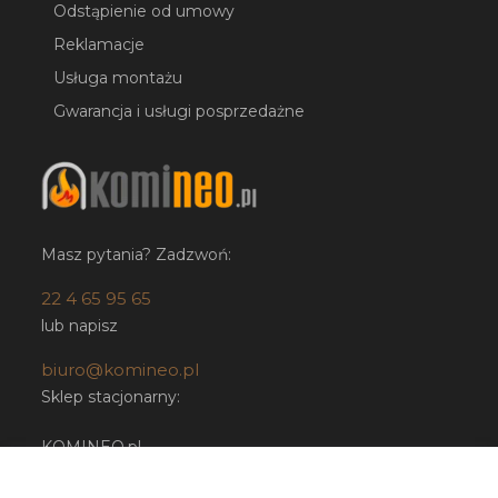
Odstąpienie od umowy
Reklamacje
Usługa montażu
Gwarancja i usługi posprzedażne
Masz pytania? Zadzwoń:
22 4 65 95 65
lub napisz
biuro@komineo.pl
Sklep stacjonarny:
KOMINEO.pl
ul. Bartycka 24/26 paw. 92