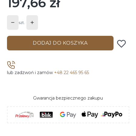
197,66 zł
Cena
szt.
DODAJ DO KOSZYKA
lub zadzwoń i zamów
+48 22 465 95 65
Gwarancja bezpiecznego zakupu