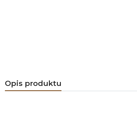
Opis produktu
Kratki kominkowe ArtFuego PRO-V z r
współgra z nowoczesnymi wnętrzami i os
Kratki są wykonywane z blachy malowan
montażową. Dodatkową opcją są dopasowa