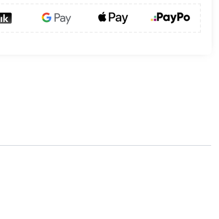
zabudowy kominka. Ich design znakomicie
 wyposażone w specjalną, sztywną ramkę