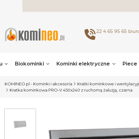
22 4 65 95 65
biu
u
Biokominki
Kominki elektryczne
Piece
KOMINEO.pl - Kominki i akcesoria
Kratki kominkowe i wentylacy
Kratka kominkowa PRO-V 450x240 z ruchomą żaluzją, czarna