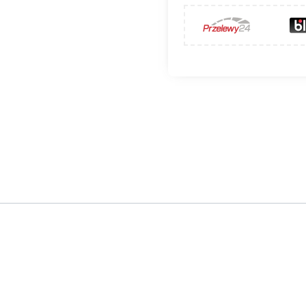
uchomą żaluzją
wnoszą najwyższą jakość i estetykę do 
zczędnymi w formie wkładami kominkowymi.
ej proszkowo na kolor czarny lub biały, w standardzie
ne do kratek kasety dolotowe i maskownice.