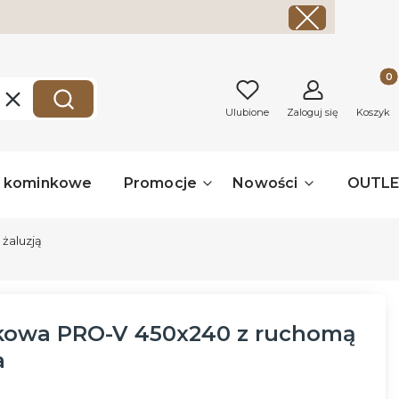
Produk
Wyczyść
Szukaj
Ulubione
Zaloguj się
Koszyk
a kominkowe
Promocje
Nowości
OUTL
 żaluzją
kowa PRO-V 450x240 z ruchomą
a