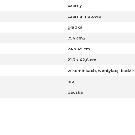
czarny
czarna matowa
gładka
754 cm2
24 x 45 cm
21,3 x 42,8 cm
w kominkach, wentylacji bądź k
nie
paczka