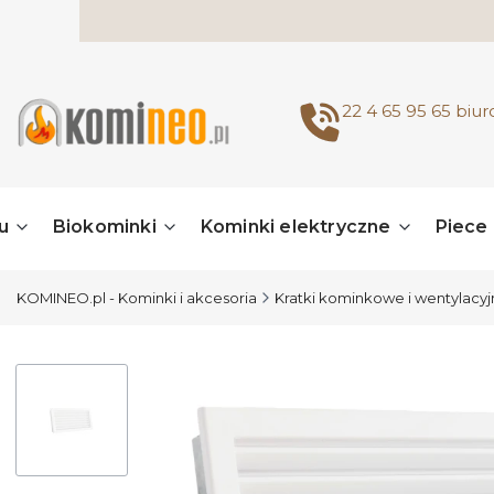
22 4 65 95 65
biu
u
Biokominki
Kominki elektryczne
Piece
KOMINEO.pl - Kominki i akcesoria
Kratki kominkowe i wentylacy