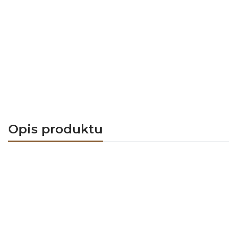
Opis produktu
Kratki kominkowe ArtFuego PRO-V ze 
współgra z nowoczesnymi wnętrzami i os
Kratki są w
specjalną,
maskownice