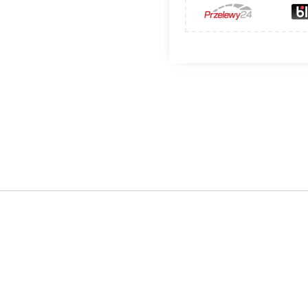
stałą żaluzją
wnoszą najwyższą jakość i estetykę do z
zczędnymi w formie wkładami kominkowymi.
ykonywane z blachy malowanej proszkowo na kolor czarn
 sztywną ramkę montażową. Dodatkową opcją są dop
.