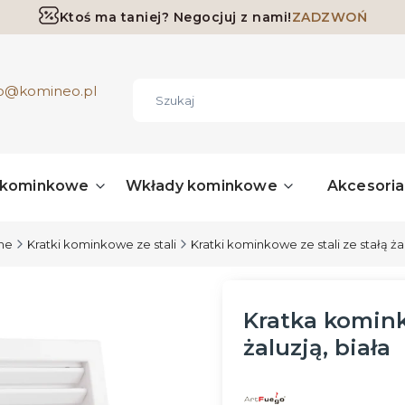
Ktoś ma taniej? Negocjuj z nami!
ZADZWOŃ
Darmowa dostawa już od 700 zł
ro@komineo.pl
 kominkowe
Wkłady kominkowe
Akcesori
jne
Kratki kominkowe ze stali
Kratki kominkowe ze stali ze stałą ża
Kratka komin
żaluzją, biała