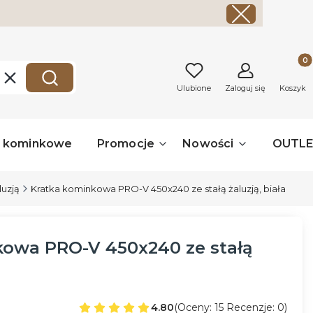
Produk
Wyczyść
Szukaj
Ulubione
Zaloguj się
Koszyk
a kominkowe
Promocje
Nowości
OUTL
luzją
Kratka kominkowa PRO-V 450x240 ze stałą żaluzją, biała
kowa PRO-V 450x240 ze stałą
4.80
(Oceny: 15 Recenzje: 0)