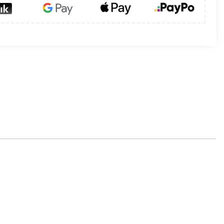
abudowy kominka. Ich design znakomicie
y lub biały, w standardzie wyposażone w
asowane do kratek kasety dolotowe i