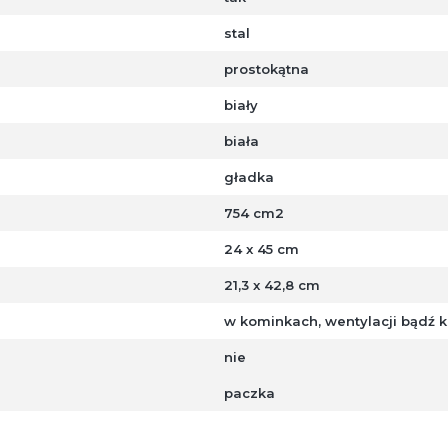
stal
prostokątna
biały
biała
gładka
754 cm2
24 x 45 cm
21,3 x 42,8 cm
w kominkach, wentylacji bądź k
nie
paczka