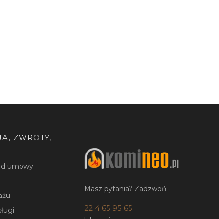
A, ZWROTY,
 od umowy
Masz pytania? Zadzwoń:
ażu
22 4 65 95 65
sługi