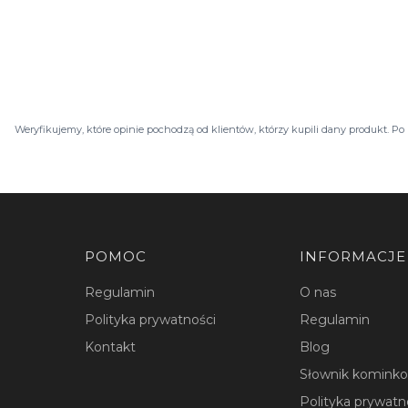
Weryfikujemy, które opinie pochodzą od klientów, którzy kupili dany produkt. 
Linki w stopce
POMOC
INFORMACJE
Regulamin
O nas
Polityka prywatności
Regulamin
Kontakt
Blog
Słownik komink
Polityka prywatn