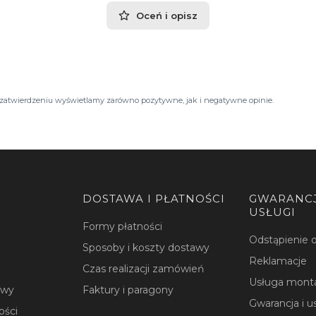
Oceń i opisz
Po zatwierdzeniu wyświetlamy zarówno pozytywne, jak i negatywne opinie.
DOSTAWA I PŁATNOŚCI
GWARANCJ
USŁUGI
Formy płatności
Odstąpienie
Sposoby i koszty dostawy
Reklamacje
Czas realizacji zamówień
Usługa mont
owy
Faktury i paragony
Gwarancja i u
ości