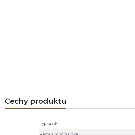
Montaż krat
obudowy ko
wyregulować
Zastosowan
- wyloty go
- zakończen
Kratki przy
Cechy produktu
Typ kratki
Ramka montażowa