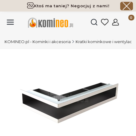
Ktoś ma taniej? Negocjuj z nami!
Darmowa dostawa już od 700 zł
Produk
Otwórz wyszukiwark
KOMINEO.pl - Kominki i akcesoria
Kratki kominkowe i wentylacy