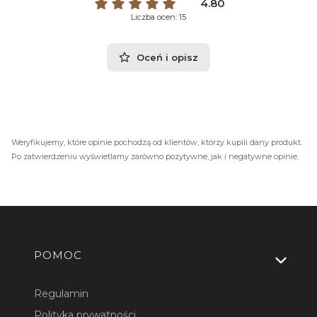
4.80
Liczba ocen: 15
Oceń i opisz
Weryfikujemy, które opinie pochodzą od klientów, którzy kupili dany produkt.
Po zatwierdzeniu wyświetlamy zarówno pozytywne, jak i negatywne opinie.
Linki w stopce
POMOC
Regulamin
Polityka prywatności