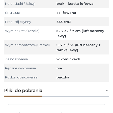
Kolor siatki / żaluzji
brak - kratka loftowa
Struktura
szlifowana
Przekrój czynny
365 cm2
Wymiar kratki (czoła)
52 x 32 / 7 cm (luft narożny
lewy)
Wymiar montażowy (ramki)
51 x 31 / 5,5 (luft narożny z
ramką lewy)
Zastosowanie
w kominkach
Ręczne wykonanie
nie
Rodzaj opakowania
paczka
Pliki do pobrania