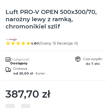
Luft PRO-V OPEN 500x300/70,
narożny lewy z ramką,
chromonikiel szlif
4.80
(Oceny: 15 Recenzje: 0)
Czas wysyłki:
Dostępność:
Dostępny
do 7 dni
Dostawa
od 25,00 zł
- Kurier DPD
387,70 zł
Cena