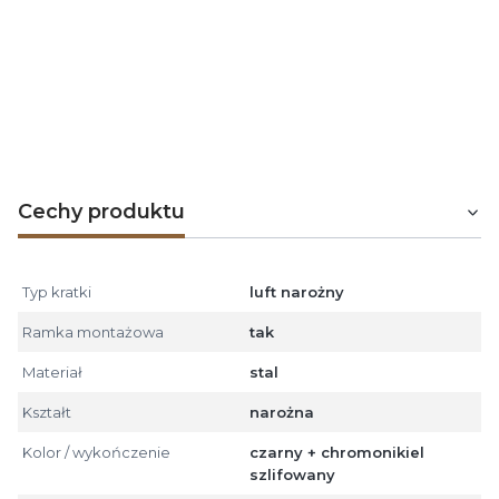
- obudowy kominkowe,
- wyloty ciepłego powietrza.
Kratki przystosowane są do montażu tylko wewnątrz
budynku.
Maksymalna temperatura pracy wynosi
o
180
C.
Cechy produktu
Typ kratki
luft narożny
Ramka montażowa
tak
Materiał
stal
Kształt
narożna
Kolor / wykończenie
czarny + chromonikiel
szlifowany