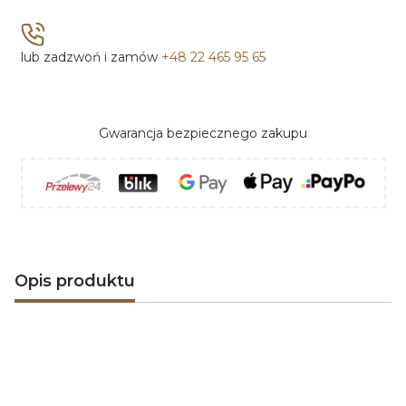
lub zadzwoń i zamów
+48 22 465 95 65
Gwarancja bezpiecznego zakupu
Opis produktu
Seria otwartych kratek kominkowych
ArtFuego PRO-
V OPEN
, tzw. luftów, to coś więcej niż tylko ozdoba
obudowy kominkowej, to nowy styl dla całego