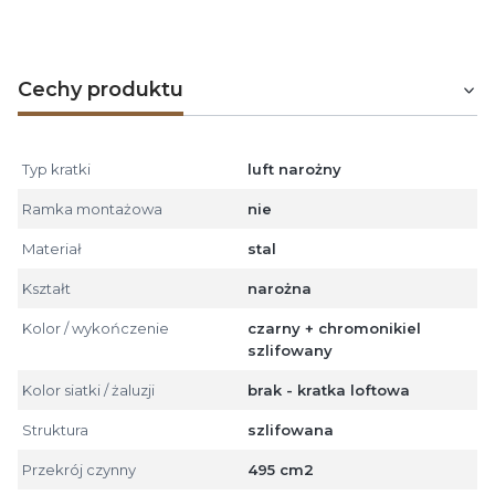
o
180
C.
Cechy produktu
Typ kratki
luft narożny
Ramka montażowa
nie
Materiał
stal
Kształt
narożna
Kolor / wykończenie
czarny + chromonikiel
szlifowany
Kolor siatki / żaluzji
brak - kratka loftowa
Struktura
szlifowana
Przekrój czynny
495 cm2