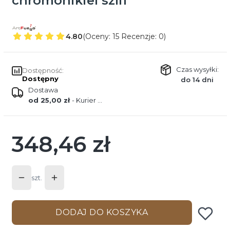
chromonikiel szlif
4.80
(Oceny: 15 Recenzje: 0)
Czas wysyłki:
Dostępność:
Dostępny
do 14 dni
Dostawa
od 25,00 zł
- Kurier DPD
348,46 zł
Cena
szt.
DODAJ DO KOSZYKA