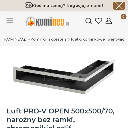
Ktoś ma taniej? Negocjuj z nami!
Darmowa dostawa już od 700 zł
Produk
Otwórz wyszukiwark
KOMINEO.pl - Kominki i akcesoria
Kratki kominkowe i wentylacy
Luft PRO-V OPEN 500x500/70,
narożny bez ramki,