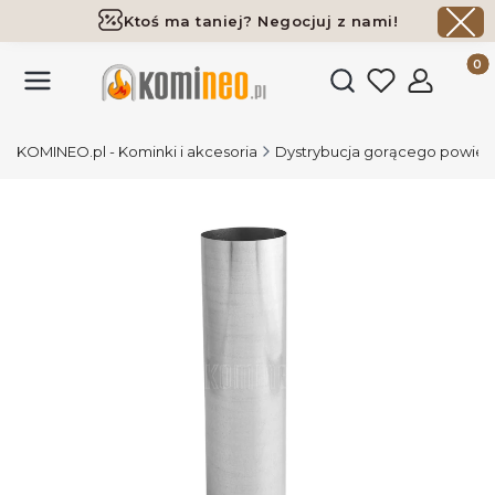
Ktoś ma taniej? Negocjuj z nami!
Darmowa dostawa już od 700 zł
Produk
Otwórz wyszukiwark
KOMINEO.pl - Kominki i akcesoria
Dystrybucja gorącego powiet