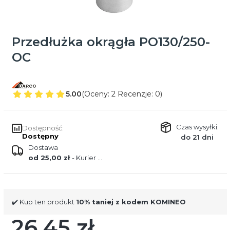
Przedłużka okrągła PO130/250-
OC
5.00
(Oceny: 2 Recenzje: 0)
Czas wysyłki:
Dostępność:
Dostępny
do 21 dni
Dostawa
od 25,00 zł
- Kurier DPD
✔️ Kup ten produkt
10% taniej z kodem KOMINEO
26,45 zł
Cena