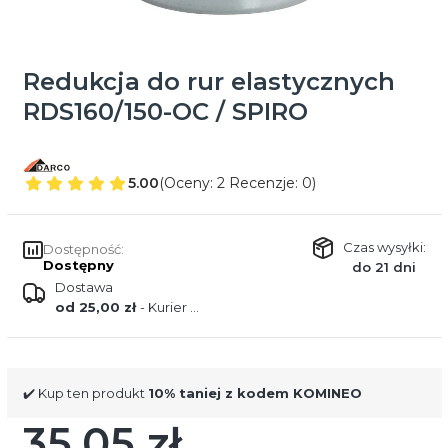
Redukcja do rur elastycznych
RDS160/150-OC / SPIRO
5.00
(Oceny: 2 Recenzje: 0)
Czas wysyłki:
Dostępność:
Dostępny
do 21 dni
Dostawa
od 25,00 zł
- Kurier DPD
✔️ Kup ten produkt
10% taniej z kodem KOMINEO
35,05 zł
Cena