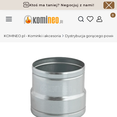
Ktoś ma taniej? Negocjuj z nami!
Darmowa dostawa już od 700 zł
Produk
Otwórz wyszukiwark
KOMINEO.pl - Kominki i akcesoria
Dystrybucja gorącego powiet