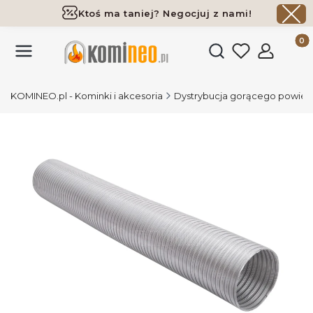
Ktoś ma taniej? Negocjuj z nami!
Darmowa dostawa już od 700 zł
Produk
Otwórz wyszukiwark
KOMINEO.pl - Kominki i akcesoria
Dystrybucja gorącego powiet