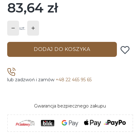
83,64 zł
Cena
szt.
DODAJ DO KOSZYKA
lub zadzwoń i zamów
+48 22 465 95 65
Gwarancja bezpiecznego zakupu