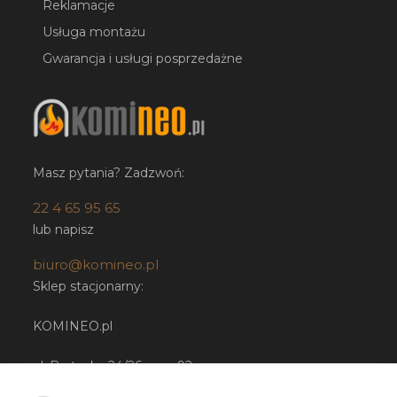
Reklamacje
Usługa montażu
Gwarancja i usługi posprzedażne
Masz pytania? Zadzwoń:
22 4 65 95 65
lub napisz
biuro@komineo.pl
Sklep stacjonarny:
KOMINEO.pl
ul. Bartycka 24/26 paw. 92
00-716 Warszawa