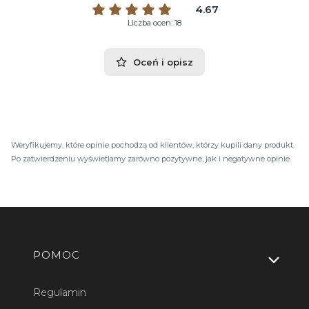
4.67
Liczba ocen: 18
Oceń i opisz
Weryfikujemy, które opinie pochodzą od klientów, którzy kupili dany produkt.
Po zatwierdzeniu wyświetlamy zarówno pozytywne, jak i negatywne opinie.
Linki w stopce
POMOC
Regulamin