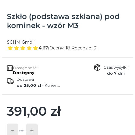
Szkło (podstawa szklana) pod
kominek - wzór M3
SCHM GmbH
4.67
(Oceny: 18 Recenzje: 0)
Czas wysyłki:
Dostępność:
Dostępny
do 7 dni
Dostawa
od 25,00 zł
- Kurier DPD
391,00 zł
Cena
szt.