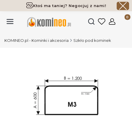
Ktoś ma taniej? Negocjuj z nami!
Darmowa dostawa już od 700 zł
Produk
Otwórz wyszukiwark
KOMINEO.pl - Kominki i akcesoria
Szkło pod kominek