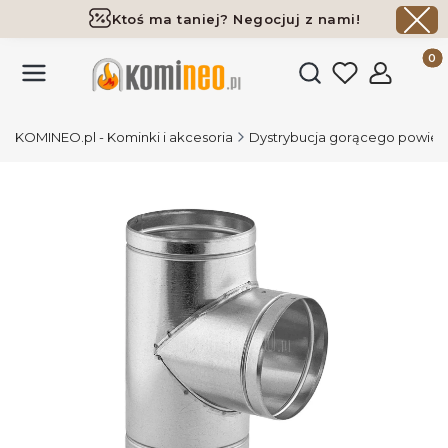
Ktoś ma taniej? Negocjuj z nami!
Darmowa dostawa już od 700 zł
Produk
Otwórz wyszukiwark
KOMINEO.pl - Kominki i akcesoria
Dystrybucja gorącego powiet