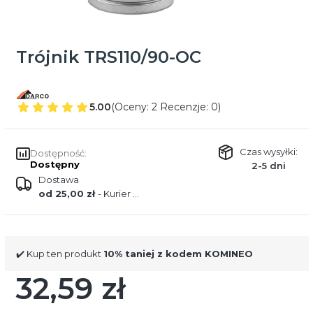
Trójnik TRS110/90-OC
5.00
(Oceny: 2 Recenzje: 0)
Czas wysyłki:
Dostępność:
Dostępny
2-5 dni
Dostawa
od 25,00 zł
- Kurier DPD
✔️ Kup ten produkt
10% taniej z kodem KOMINEO
32,59 zł
Cena