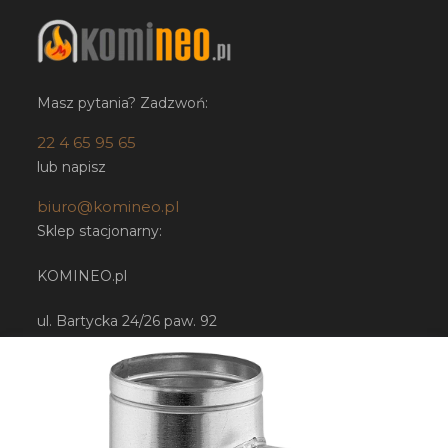
Masz pytania? Zadzwoń:
22 4 65 95 65
lub napisz
biuro@komineo.pl
Sklep stacjonarny:
KOMINEO.pl
ul. Bartycka 24/26 paw. 92
00-716 Warszawa
NIP: 5252224948