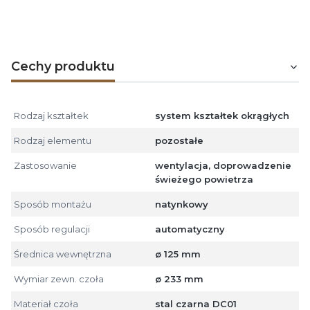
kołnierz jest dodatkowo polakierowany proszkowo na
kolor antracytowy.
Cechy produktu
Rodzaj kształtek
system kształtek okrągłych
Rodzaj elementu
pozostałe
Zastosowanie
wentylacja, doprowadzenie
świeżego powietrza
Sposób montażu
natynkowy
Sposób regulacji
automatyczny
Średnica wewnętrzna
ø 125 mm
Wymiar zewn. czoła
ø 233 mm
Materiał czoła
stal czarna DC01