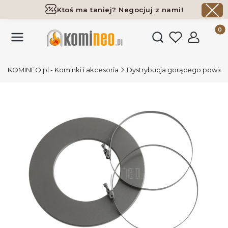
Ktoś ma taniej? Negocjuj z nami!
Darmowa dostawa już od 700 zł
Produk
Otwórz wyszukiwark
KOMINEO.pl - Kominki i akcesoria
Dystrybucja gorącego powiet