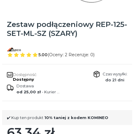
Zestaw podłączeniowy REP-125-
SET-ML-SZ (SZARY)
5.00
(Oceny: 2 Recenzje: 0)
Czas wysyłki:
Dostępność:
Dostępny
do 21 dni
Dostawa
od 25,00 zł
- Kurier DPD
✔️ Kup ten produkt
10% taniej z kodem KOMINEO
63,34 zł
Cena